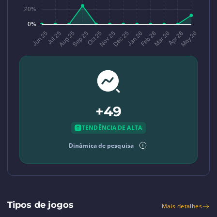
+49
TENDÊNCIA DE ALTA
Dinâmica de pesquisa
Tipos de jogos
Mais detalhes