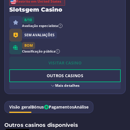
Restrito em United States
Slotsgem Casino
8/10
Avaliação especialista
SEM AVALIAÇÕES
BOM
Classificação pública
VISITAR CASINO
OUTROS CASINOS
Mais detalhes
Proprietário:
Latcas B.V.
Fundado em:
2025
Aplicação móvel:
Visão geral
Bónus
Pagamentos
Análise
0
Jogos:
9000
Licenças:
Kahnawake Gaming Commission (KGC)
Outros casinos disponíveis