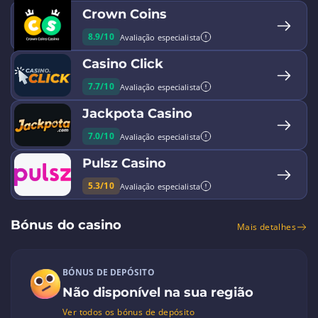
Anjouan Offshore Financial Authority (AOFA)
Crown Coins
Tempo de levantamento:
Up to 3 days
8.9/10
Avaliação especialista
Limite de levantamento:
50000
Levantamento mínimo:
EUR 10
Casino Click
Métodos de pagamento
7.7/10
Avaliação especialista
Idiomas do site
Todos
Idiomas do apoio ao cliente
Todos
Jackpota Casino
Idiomas do chat ao vivo
Todos
7.0/10
Avaliação especialista
Pulsz Casino
Verificado por
Rosa Costa
em May 22, 2026
5.3/10
Avaliação especialista
Bónus do casino
Mais detalhes
BÓNUS DE DEPÓSITO
Não disponível na sua região
Ver todos os bónus de depósito