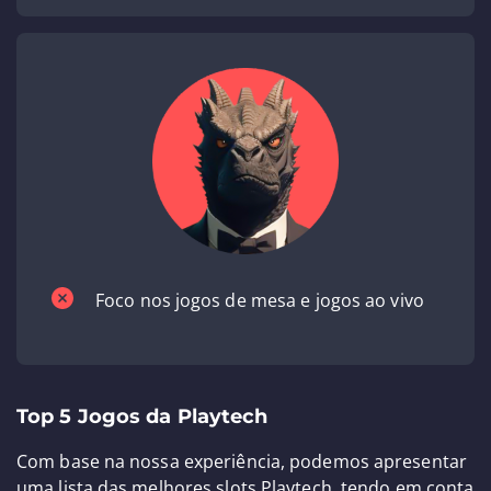
Foco nos jogos de mesa e jogos ao vivo
Top 5 Jogos da Playtech
Com base na nossa experiência, podemos apresentar
uma lista das melhores slots Playtech, tendo em conta