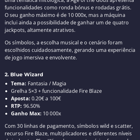
funcionalidades como ronda bónus e rodadas grátis.
O seu ganho máximo é de 10 000x, mas a máquina
inclui ainda a possibilidade de ganhar um de quatro
jackpots, altamente atrativos.
Os símbolos, a escolha musical e o cenário foram
escolhidos cuidadosamente, gerando uma experiência
de jogo imersiva e envolvente.
2. Blue Wizard
Tema:
Fantasia / Magia
Grelha 5×3 + funcionalidade Fire Blaze
Aposta:
0.20€ a 100€
RTP:
96.50%
Ganho Max:
10 000x
Com 30 linhas de pagamento, símbolos wild e scatter,
recurso Fire Blaze, multiplicadores e diferentes níveis