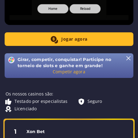
Jogar agora
Girar, competir, conquistar! Participe no
torneio de slots e ganhe em grande!
Competir agora
Os nossos casinos são:
Testado por especialistas
Seguro
Licenciado
1
Xon Bet