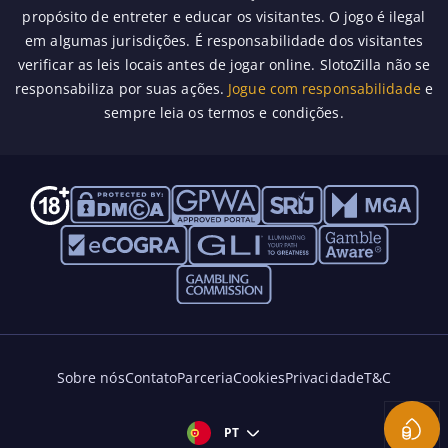
propósito de entreter e educar os visitantes. O jogo é ilegal
em algumas jurisdições. É responsabilidade dos visitantes
verificar as leis locais antes de jogar online. SlotoZilla não se
responsabiliza por suas ações.
Jogue com responsabilidade
e
sempre leia os termos e condições.
Sobre nós
Contato
Parceria
Cookies
Privacidade
T&C
Coin D
PT