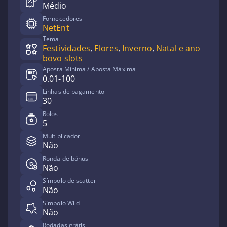
Médio
Fornecedores
NetEnt
Tema
Festividades
,
Flores
,
Inverno
,
Natal e ano
bovo slots
Aposta Mínima / Aposta Máxima
0.01-100
Linhas de pagamento
30
Rolos
5
Multiplicador
Não
Ronda de bónus
Não
Símbolo de scatter
Não
Símbolo Wild
Não
Rodadas grátis