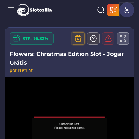
RTP: 96.32%
Flowers: Christmas Edition Slot - Jogar
Grátis
por NetEnt