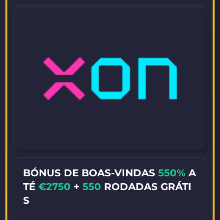
BÓNUS DE BOAS-VINDAS
550%
A
TÉ
€2750
+
550
RODADAS GRÁTI
S