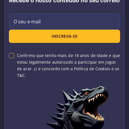
Recebe o nosso conteúdo no seu correio
O seu e-mail
INSCREVA-SE
Confirmo que tenho mais de 18 anos de idade e que
estou legalmente autorizado a participar em jogos
de azar. Li e concordo com a Política de Cookies e os
T&C.