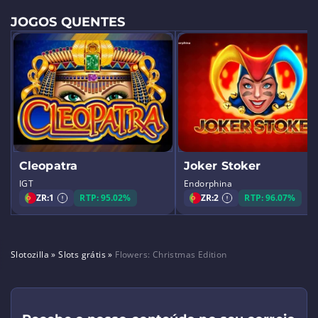
JOGOS QUENTES
Cleopatra
Joker Stoker
IGT
Endorphina
ZR:
1
RTP: 95.02%
ZR:
2
RTP: 96.07%
Slotozilla
»
Slots grátis
»
Flowers: Christmas Edition