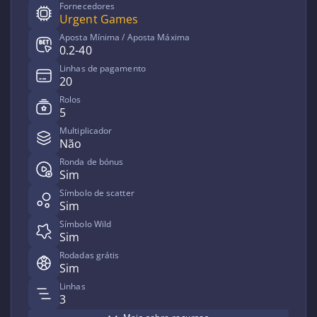
Fornecedores
Urgent Games
Aposta Mínima / Aposta Máxima
0.2-40
Linhas de pagamento
20
Rolos
5
Multiplicador
Não
Ronda de bónus
Sim
Símbolo de scatter
Sim
Símbolo Wild
Sim
Rodadas grátis
Sim
Linhas
3