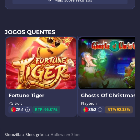
Mais sobre recursos
JOGOS QUENTES
Fortune Tiger
Ghosts Of Christmas
PG Soft
Playtech
ZR:
1
RTP: 96.81%
ZR:
2
RTP: 92.33%
Slotozilla
»
Slots grátis
»
Halloween Slots