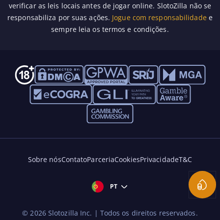
verificar as leis locais antes de jogar online. SlotoZilla não se
responsabiliza por suas ações.
Jogue com responsabilidade
e
sempre leia os termos e condições.
Sobre nós
Contato
Parceria
Cookies
Privacidade
T&C
Coin D
PT
©
2026
Slotozilla Inc. | Todos os direitos reservados.