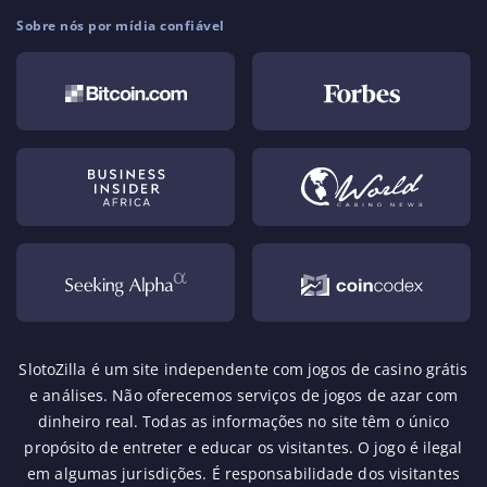
Sobre nós por mídia confiável
SlotoZilla é um site independente com jogos de casino grátis
e análises. Não oferecemos serviços de jogos de azar com
dinheiro real. Todas as informações no site têm o único
propósito de entreter e educar os visitantes. O jogo é ilegal
em algumas jurisdições. É responsabilidade dos visitantes