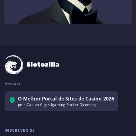
Prémios
O Melhor Portal de Sites de Casino 2026
pelo Casino City's Igaming Pocket Directory
INSCREVER-SE