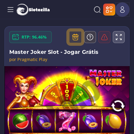
RTP: 96.46%
Master Joker Slot - Jogar Grátis
por Pragmatic Play