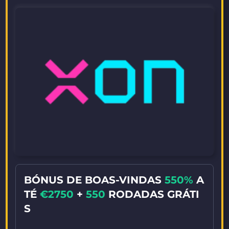
BÓNUS DE BOAS-VINDAS
550%
A
TÉ
€2750
+
550
RODADAS GRÁTI
S