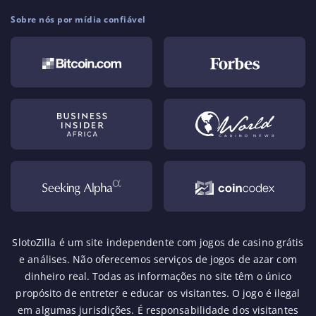
Sobre nós por mídia confiável
SlotoZilla é um site independente com jogos de casino grátis
e análises. Não oferecemos serviços de jogos de azar com
dinheiro real. Todas as informações no site têm o único
propósito de entreter e educar os visitantes. O jogo é ilegal
em algumas jurisdições. É responsabilidade dos visitantes