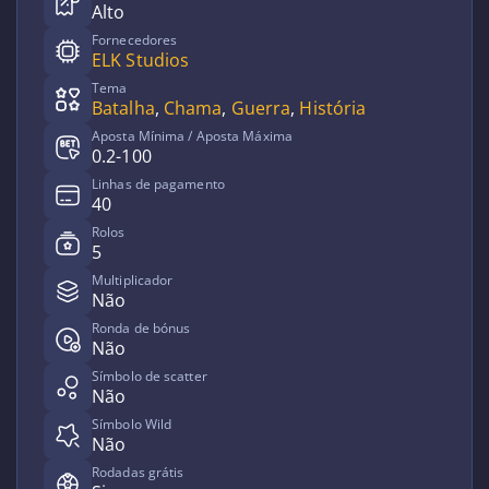
Alto
Fornecedores
ELK Studios
Tema
Batalha
,
Chama
,
Guerra
,
História
Aposta Mínima / Aposta Máxima
0.2-100
Linhas de pagamento
40
Rolos
5
Multiplicador
Não
Ronda de bónus
Não
Símbolo de scatter
Não
Símbolo Wild
Não
Rodadas grátis