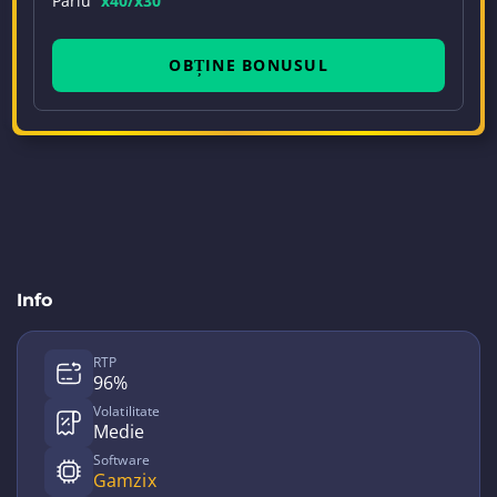
Pariu
x40/x30
OBȚINE BONUSUL
Info
RTP
96%
Volatilitate
Medie
Software
Gamzix