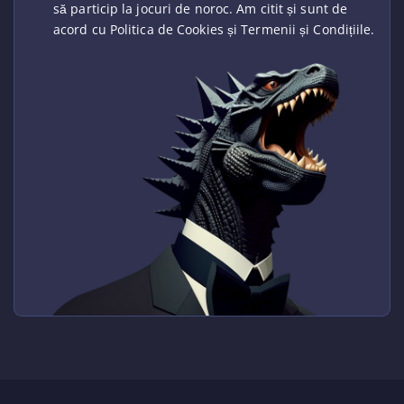
să particip la jocuri de noroc. Am citit și sunt de
acord cu Politica de Cookies și Termenii și Condițiile.