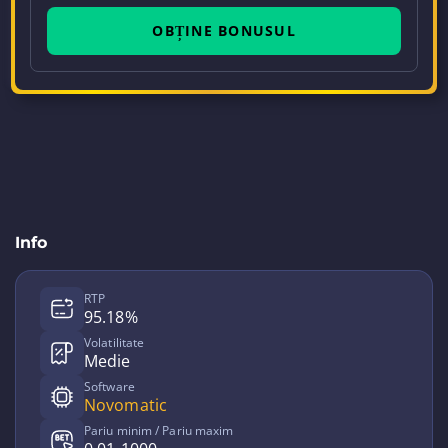
OBȚINE BONUSUL
Info
RTP
95.18%
Volatilitate
Medie
Software
Novomatic
Pariu minim / Pariu maxim