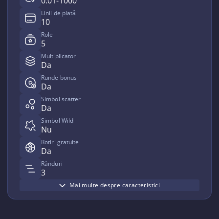
0.01-1000
Linii de plată
10
Role
5
Multiplicator
Da
Runde bonus
Da
Simbol scatter
Da
Simbol Wild
Nu
Rotiri gratuite
Da
Rânduri
3
Mai multe despre caracteristici