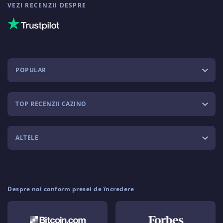
VEZI RECENZII DESPRE
POPULAR
TOP RECENZII CAZINO
ALTELE
Despre noi conform presei de încredere