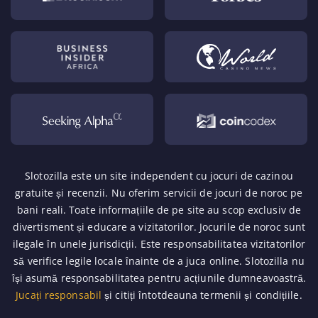
Slotozilla este un site independent cu jocuri de cazinou
gratuite și recenzii. Nu oferim servicii de jocuri de noroc pe
bani reali. Toate informațiile de pe site au scop exclusiv de
divertisment și educare a vizitatorilor. Jocurile de noroc sunt
ilegale în unele jurisdicții. Este responsabilitatea vizitatorilor
să verifice legile locale înainte de a juca online. Slotozilla nu
își asumă responsabilitatea pentru acțiunile dumneavoastră.
Jucați responsabil
și citiți întotdeauna termenii și condițiile.