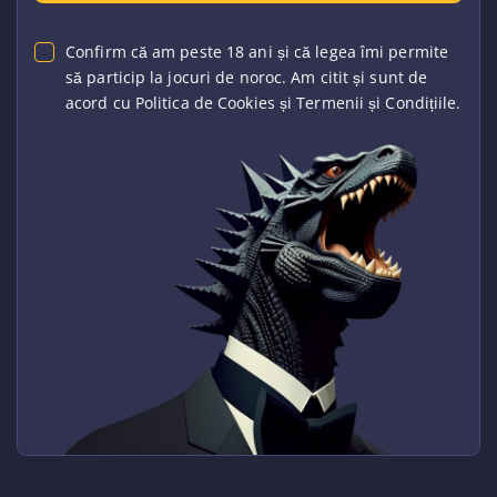
Confirm că am peste 18 ani și că legea îmi permite
să particip la jocuri de noroc. Am citit și sunt de
acord cu Politica de Cookies și Termenii și Condițiile.