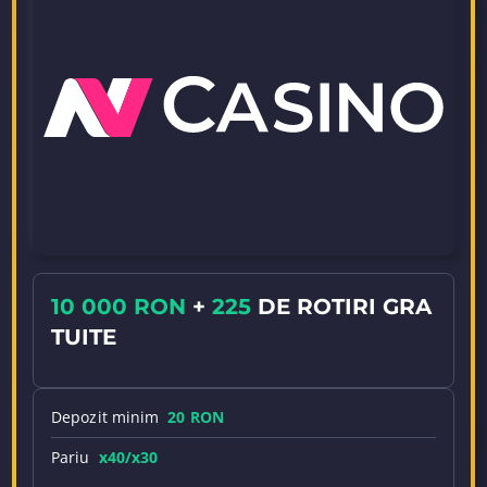
10 000 RON
+
225
DE ROTIRI GRA
TUITE
Depozit minim
20 RON
Pariu
x40/x30