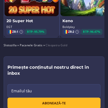
20 Super Hot
Keno
EGT
Boldplay
ZR:
1
RTP: 95.79%
ZR:
2
RTP: 96.47%
Slotozilla
»
Pacanele Gratis
»
Cleopatra Gold
Primește conținutul nostru direct în
inbox
Emailul tău
ABONEAZĂ-TE