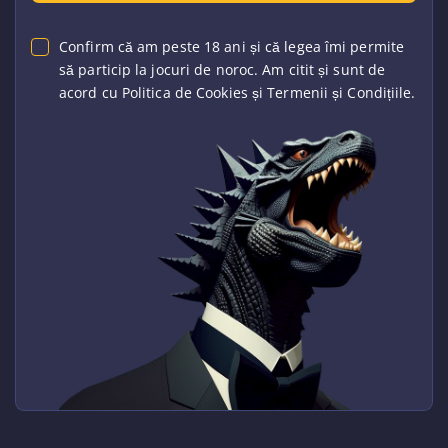
Confirm că am peste 18 ani și că legea îmi permite
să particip la jocuri de noroc. Am citit și sunt de
acord cu Politica de Cookies și Termenii și Condițiile.