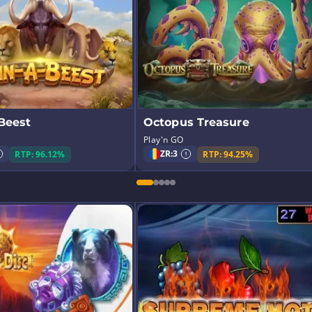
Beest
Octopus Treasure
Play'n GO
ZR:
3
RTP: 96.12%
RTP: 94.25%