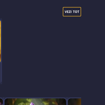
VEZI TOT