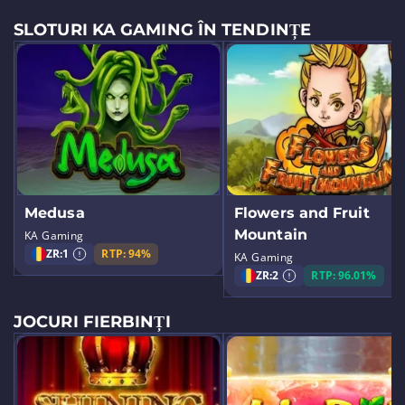
SLOTURI KA GAMING ÎN TENDINȚE
Medusa
Flowers and Fruit
Mountain
KA Gaming
ZR:
1
RTP: 94%
KA Gaming
ZR:
2
RTP: 96.01%
JOCURI FIERBINȚI