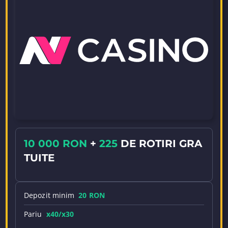
10 000 RON
+
225
DE ROTIRI GRA
TUITE
Depozit minim
20 RON
Pariu
x40/x30