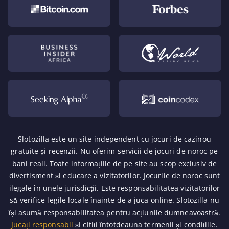
Slotozilla este un site independent cu jocuri de cazinou
gratuite și recenzii. Nu oferim servicii de jocuri de noroc pe
bani reali. Toate informațiile de pe site au scop exclusiv de
divertisment și educare a vizitatorilor. Jocurile de noroc sunt
ilegale în unele jurisdicții. Este responsabilitatea vizitatorilor
să verifice legile locale înainte de a juca online. Slotozilla nu
își asumă responsabilitatea pentru acțiunile dumneavoastră.
Jucați responsabil
și citiți întotdeauna termenii și condițiile.