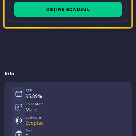
OBȚINE BONUSUL
Info
RTP
95.89%
Volatilitate
Mare
Software
Evoplay
Role