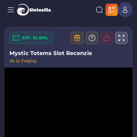
RTP: 95.89%
Mystic Totems Slot Recenzie
de la Evoplay