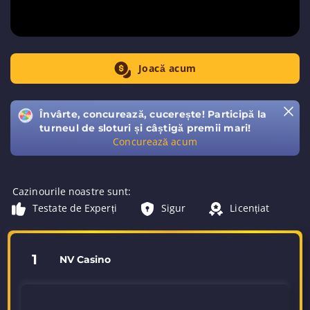
Joacă acum
Învârte, concurează, cucerește! Participă la
turneul de sloturi și câștigă premii mari!
Concurează acum
Cazinourile noastre sunt:
Testate de Experți
Sigur
Licențiat
1
NV Casino