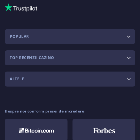
POPULAR
TOP RECENZII CAZINO
ALTELE
Despre noi conform presei de încredere