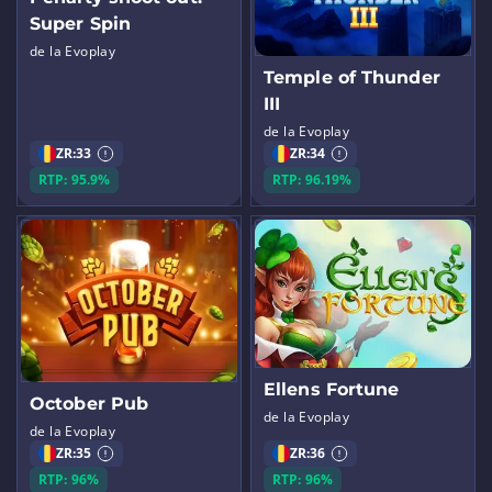
Super Spin
de la Evoplay
Temple of Thunder
III
de la Evoplay
ZR:
33
ZR:
34
RTP: 95.9%
RTP: 96.19%
Ellens Fortune
October Pub
de la Evoplay
de la Evoplay
ZR:
35
ZR:
36
RTP: 96%
RTP: 96%