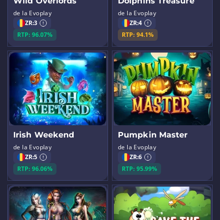
Wild Overlords
Dolphins Treasure
de la Evoplay
de la Evoplay
ZR:
3
ZR:
4
RTP: 96.07%
RTP: 94.1%
Irish Weekend
Pumpkin Master
de la Evoplay
de la Evoplay
ZR:
5
ZR:
6
RTP: 96.06%
RTP: 95.99%