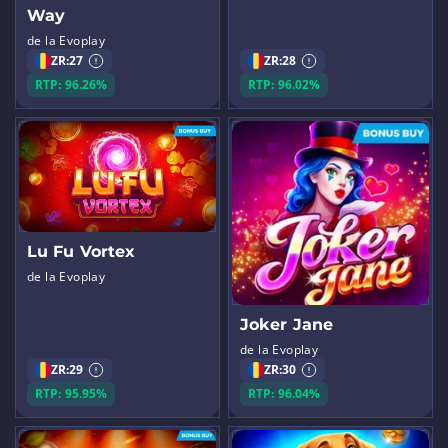
Way
de la Evoplay
ZR:
27
ZR:
28
RTP: 96.26%
RTP: 96.02%
Lu Fu Vortex
de la Evoplay
Joker Jane
de la Evoplay
ZR:
29
ZR:
30
RTP: 95.95%
RTP: 96.04%