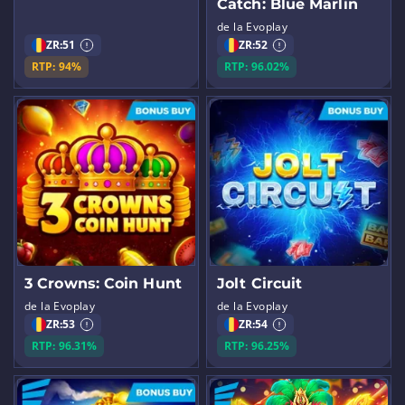
Catch: Blue Marlin
de la Evoplay
ZR:
51
ZR:
52
RTP: 94%
RTP: 96.02%
3 Crowns: Coin Hunt
Jolt Circuit
de la Evoplay
de la Evoplay
ZR:
53
ZR:
54
RTP: 96.31%
RTP: 96.25%