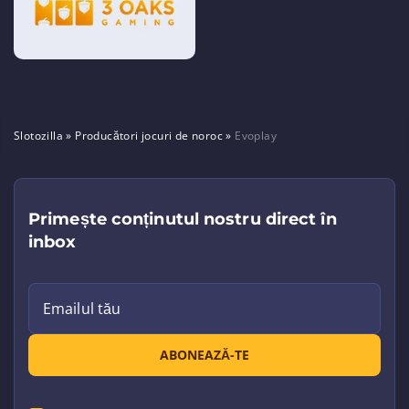
Slotozilla
»
Producători jocuri de noroc
»
Evoplay
Primește conținutul nostru direct în
inbox
Emailul tău
ABONEAZĂ-TE