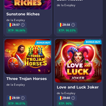
de la Evoplay
Sunstone Riches
de la Evoplay
ZR:
57
ZR:
58
RTP: 96.06%
RTP: 96.03%
Three Trojan Horses
de la Evoplay
Love and Luck Joker
de la Evoplay
ZR:
59
ZR:
60
RTP: 96.01%
RTP: 96%