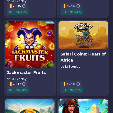
de la Evoplay
ZR:
15
ZR:
16
RTP: 96.15%
RTP: 95.94%
Safari Coins: Heart of
Africa
de la Evoplay
Jackmaster Fruits
de la Evoplay
ZR:
17
ZR:
18
RTP: 95.54%
RTP: 96.21%