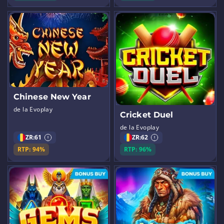
Chinese New Year
de la Evoplay
Cricket Duel
de la Evoplay
ZR:
61
ZR:
62
RTP: 94%
RTP: 96%