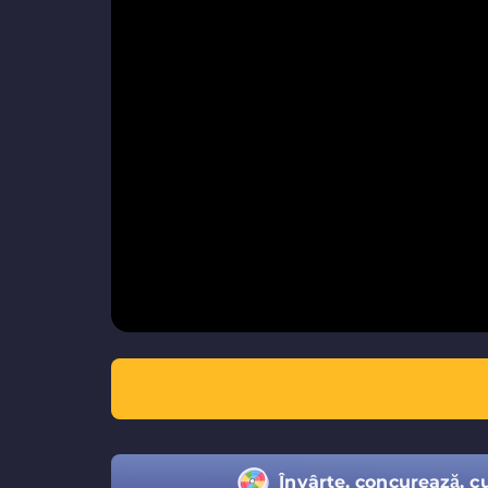
Învârte, concurează, cu