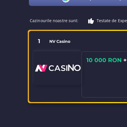
Cazinourile noastre sunt:
Testate de Expe
1
NV Casino
10 000 RON