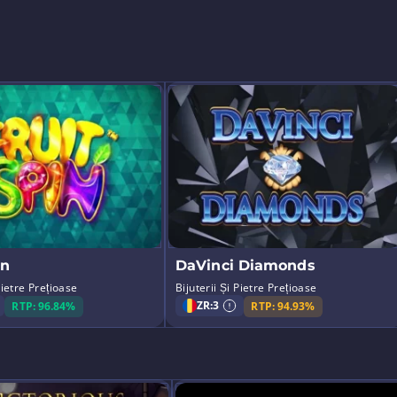
in
DaVinci Diamonds
Pietre Prețioase
Bijuterii Și Pietre Prețioase
ZR:
3
RTP: 96.84%
RTP: 94.93%