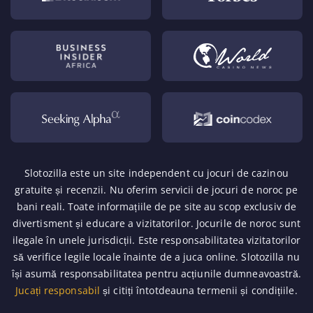
Slotozilla este un site independent cu jocuri de cazinou
gratuite și recenzii. Nu oferim servicii de jocuri de noroc pe
bani reali. Toate informațiile de pe site au scop exclusiv de
divertisment și educare a vizitatorilor. Jocurile de noroc sunt
ilegale în unele jurisdicții. Este responsabilitatea vizitatorilor
să verifice legile locale înainte de a juca online. Slotozilla nu
își asumă responsabilitatea pentru acțiunile dumneavoastră.
Jucați responsabil
și citiți întotdeauna termenii și condițiile.