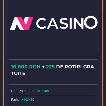
10 000 RON
+
225
DE ROTIRI GRA
TUITE
Depozit minim
20 RON
Pariu
x40/x30