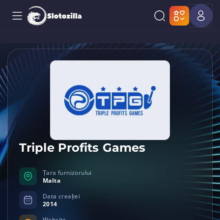
Triple Profits Games
Țara furnizorului
Malta
Data creației
2014
Website