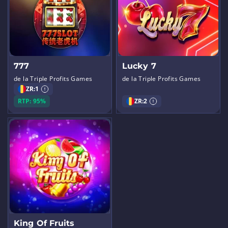
777
Lucky 7
de la Triple Profits Games
de la Triple Profits Games
ZR:
1
RTP: 95%
ZR:
2
King Of Fruits