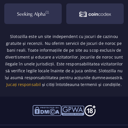
Slotozilla este un site independent cu jocuri de cazinou
gratuite și recenzii. Nu oferim servicii de jocuri de noroc pe
bani reali. Toate informațiile de pe site au scop exclusiv de
divertisment și educare a vizitatorilor. Jocurile de noroc sunt
ilegale în unele jurisdicții. Este responsabilitatea vizitatorilor
să verifice legile locale înainte de a juca online. Slotozilla nu
își asumă responsabilitatea pentru acțiunile dumneavoastră.
Jucați responsabil
și citiți întotdeauna termenii și condițiile.