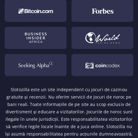
Slotozilla este un site independent cu jocuri de cazinou
gratuite și recenzii. Nu oferim servicii de jocuri de noroc pe
bani reali. Toate informațiile de pe site au scop exclusiv de
divertisment și educare a vizitatorilor. Jocurile de noroc sunt
ilegale în unele jurisdicții. Este responsabilitatea vizitatorilor
să verifice legile locale înainte de a juca online. Slotozilla nu
își asumă responsabilitatea pentru acțiunile dumneavoastră.