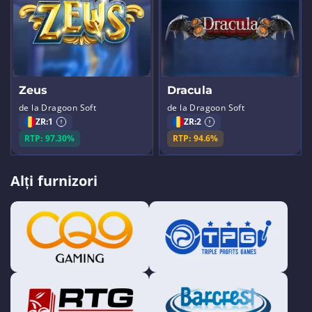
Zeus
Dracula
de la Dragoon Soft
de la Dragoon Soft
ZR:
1
ZR:
2
RTP: 97.30%
RTP: 94.6%
Alți furnizori