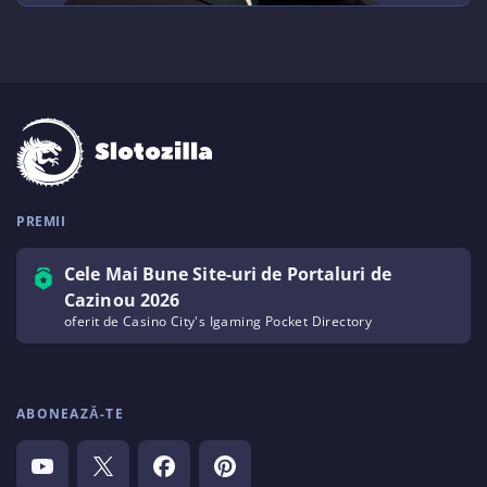
PREMII
Cele Mai Bune Site-uri de Portaluri de
Cazinou 2026
oferit de Casino City's Igaming Pocket Directory
ABONEAZĂ-TE