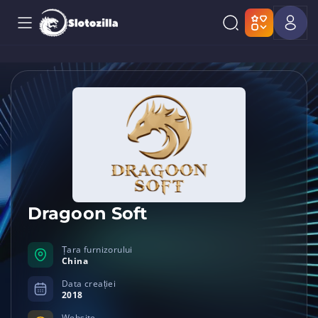
Dragoon Soft
Țara furnizorului
China
Data creației
2018
Website