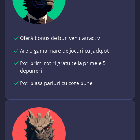
Oferă bonus de bun venit atractiv
Are o gamă mare de jocuri cu jackpot
Poți primi rotiri gratuite la primele 5
depuneri
Poți plasa pariuri cu cote bune