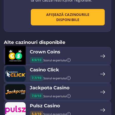
ta din cauza restricțiilor regionale.
Metode de plată
Limbi ale site-ului web
Toate
AFIȘEAZĂ CAZINOURILE
Limbi ale serviciului de suport
Toate
DISPONIBILE
Limbi ale chat-ului live
Toate
Verificat de
Victoria Bejenaru
pe May 26, 2026
Alte cazinouri disponibile
Crown Coins
8.9/10
Scorul expertului
Casino Click
7.7/10
Scorul expertului
Jackpota Casino
7.0/10
Scorul expertului
Pulsz Casino
5.3/10
Scorul expertului