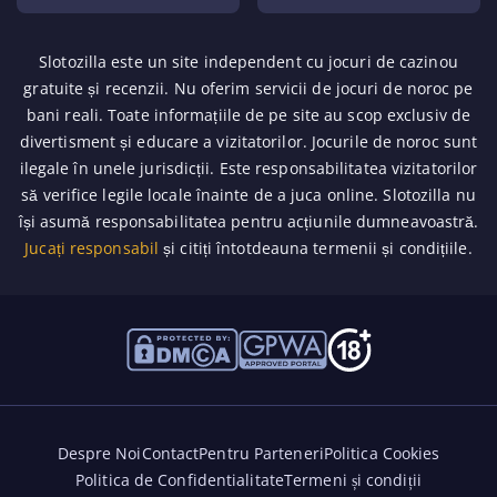
Slotozilla este un site independent cu jocuri de cazinou
gratuite și recenzii. Nu oferim servicii de jocuri de noroc pe
bani reali. Toate informațiile de pe site au scop exclusiv de
divertisment și educare a vizitatorilor. Jocurile de noroc sunt
ilegale în unele jurisdicții. Este responsabilitatea vizitatorilor
să verifice legile locale înainte de a juca online. Slotozilla nu
își asumă responsabilitatea pentru acțiunile dumneavoastră.
Jucați responsabil
și citiți întotdeauna termenii și condițiile.
Despre Noi
Contact
Pentru Parteneri
Politica Cookies
Politica de Confidentialitate
Termeni și condiții