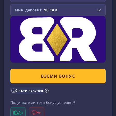
Мин. депозит
10 CAD
ВЗЕМИ БОНУС
0 пъти получен
Получихте ли този бонус успешно?
Да
Не