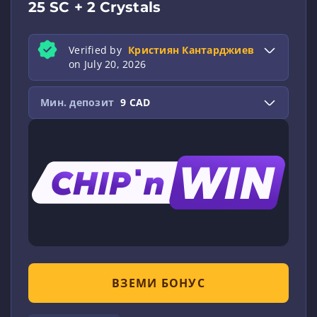
25 SC + 2 Crystals
Verified by
Кристиян Кантарджиев
on July 20, 2026
Мин. депозит
9 CAD
ВЗЕМИ БОНУС