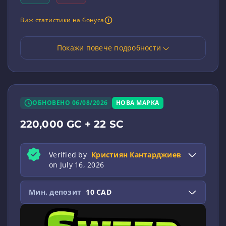
Виж статистики на бонуса
Покажи повече подробности
ОБНОВЕНО 06/08/2026
НОВА МАРКА
220,000 GC + 22 SC
Verified by
Кристиян Кантарджиев
on July 16, 2026
Мин. депозит
10 CAD