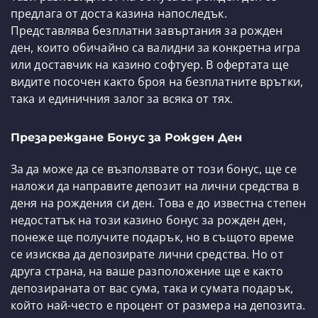
предлага от доста казина напоследък.
Представлява безплатни завъртания за рожден
ден, които обичайно са валидни за конкретна игра
или доставчик на казино софтуер. В офертата ще
видите посочен както броя на безплатните врътки,
така и единичния залог за всяка от тях.
Презареждане Бонус за Рожден Ден
За да може да се възползвате от този бонус, ще се
наложи да направите депозит на лични средства в
деня на рождения си ден. Това е до известна степен
недостатък на този казино бонус за рожден ден,
понеже ще получите подарък, но в същото време
се изисква да депозирате лични средства. Но от
друга страна, на ваше разположение ще е както
депозираната от вас сума, така и сумата подарък,
който най-често е процент от размера на депозита.