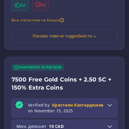
Да
Не
Виж статистики на бонуса
Покажи повече подробности
ОБНОВЕНО 03/08/2026
7500 Free Gold Coins + 2.50 SC +
150% Extra Coins
Verified by
Кристиян Кантарджиев
on November 15, 2025
Мин. депозит
10 CAD