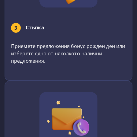
Стъпка
3
Приемете предложения бонус рожден ден или
изберете едно от няколкото налични
предложения.