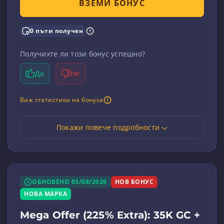
ВЗЕМИ БОНУС
0 пъти получен
Получихте ли този бонус успешно?
Да
Не
Виж статистики на бонуса
Покажи повече подробности
ОБНОВЕНО 03/08/2026
НОВ БОНУС
НОВА МАРКА
Mega Offer (225% Extra): 35K GC +