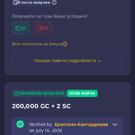
0 пъти получен
Получихте ли този бонус успешно?
Да
Не
Виж статистики на бонуса
Покажи повече подробности
ОБНОВЕНО 06/08/2026
НОВА МАРКА
200,000 GC + 2 SC
Verified by
Кристиян Кантарджиев
on July 16, 2026