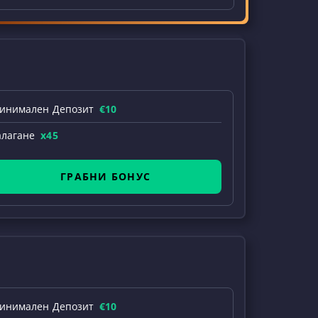
инимален Депозит
€10
алагане
x45
ГРАБНИ БОНУС
инимален Депозит
€10