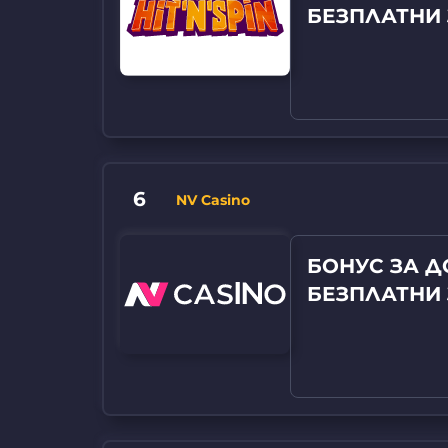
БЕЗПЛАТНИ
6
NV Casino
БОНУС ЗА 
БЕЗПЛАТНИ