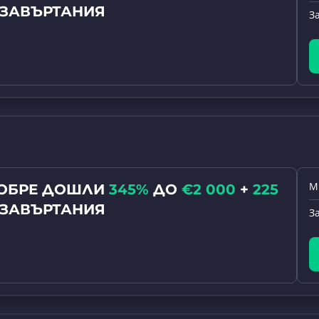
 ЗАВЪРТАНИЯ
З
М
ДОБРЕ ДОШЛИ
345%
ДО
€2 000
+
225
 ЗАВЪРТАНИЯ
З