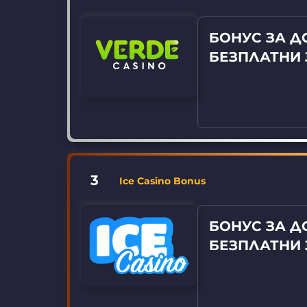
БОНУС ЗА 
БЕЗПЛАТНИ
3
Ice Casino Bonus
БОНУС ЗА 
БЕЗПЛАТНИ