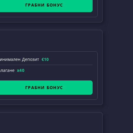
ГРАБНИ БОНУС
инимален Депозит
€10
алагане
x40
ГРАБНИ БОНУС