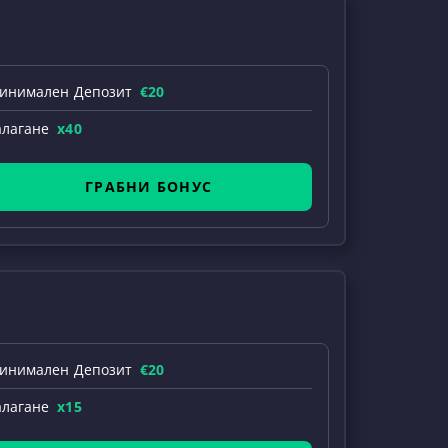
инимален Депозит
€20
алагане
x40
ГРАБНИ БОНУС
инимален Депозит
€20
алагане
x15