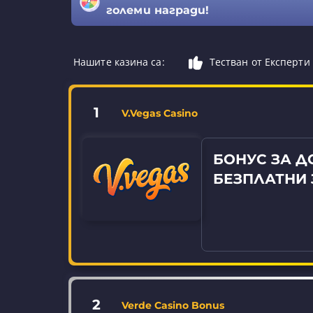
големи награди!
Нашите казина са:
Тестван от Експерти
1
V.Vegas Casino
БОНУС ЗА 
БЕЗПЛАТНИ
2
Verde Casino Bonus