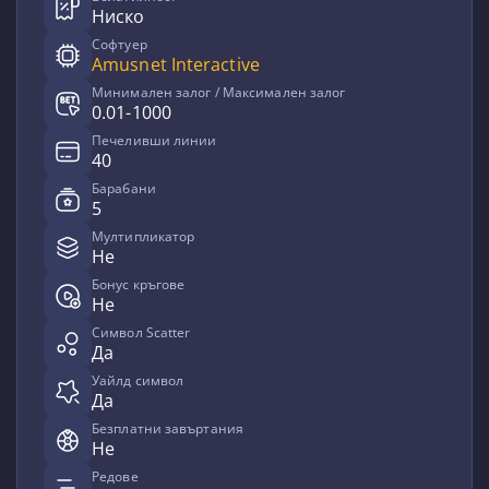
Ниско
Софтуер
Amusnet Interactive
Минимален залог / Максимален залог
0.01-1000
Печеливши линии
40
Барабани
5
Мултипликатор
Не
Бонус кръгове
Не
Символ Scatter
Да
Уайлд символ
Да
Безплатни завъртания
Не
Редове