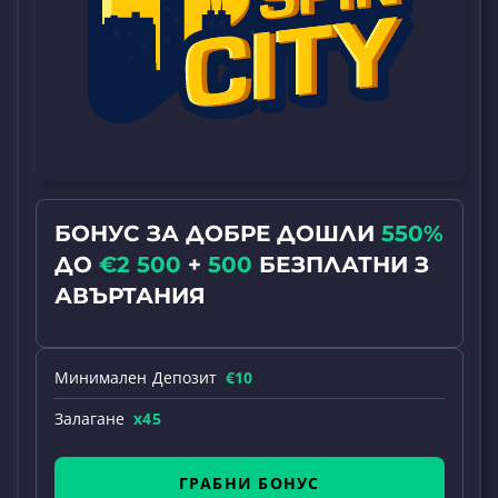
БОНУС ЗА ДОБРЕ ДОШЛИ
550%
ДО
€2 500
+
500
БЕЗПЛАТНИ З
АВЪРТАНИЯ
Минимален Депозит
€10
Залагане
x45
ГРАБНИ БОНУС