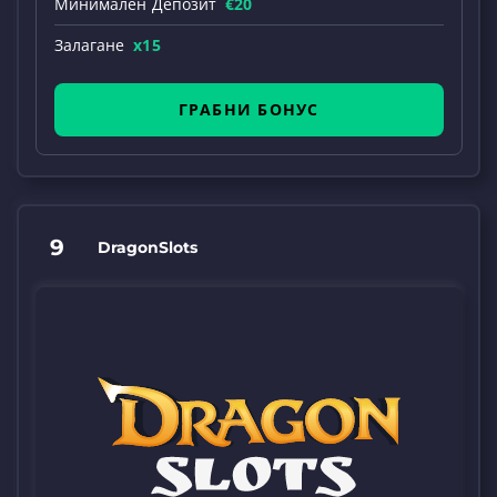
Минимален Депозит
€20
Залагане
x15
ГРАБНИ БОНУС
9
DragonSlots