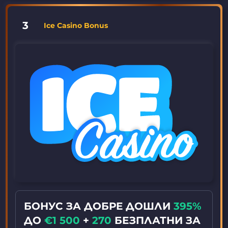
3
Ice Casino Bonus
БОНУС ЗА ДОБРЕ ДОШЛИ
395%
ДО
€1 500
+
270
БЕЗПЛАТНИ ЗА