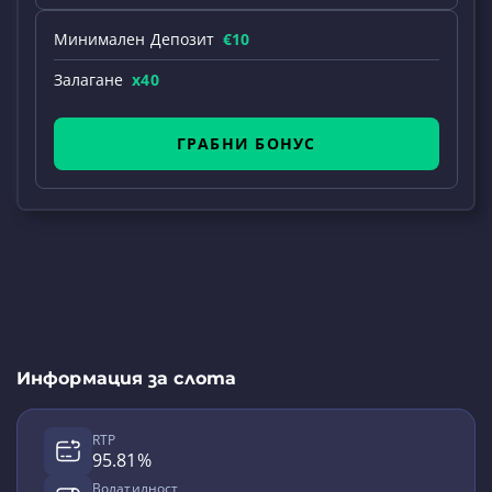
Минимален Депозит
€10
Залагане
x40
ГРАБНИ БОНУС
Информация за слота
RTP
95.81%
Волатилност