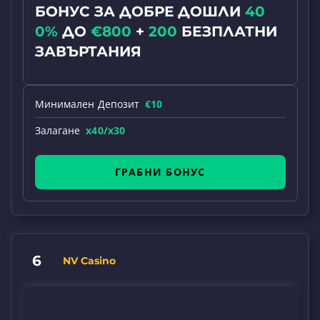
БОНУС ЗА ДОБРЕ ДОШЛИ
40
0%
ДО
€800
+
200
БЕЗПЛАТНИ
ЗАВЪРТАНИЯ
Минимален Депозит
€10
Залагане
x40/x30
ГРАБНИ БОНУС
6
NV Casino