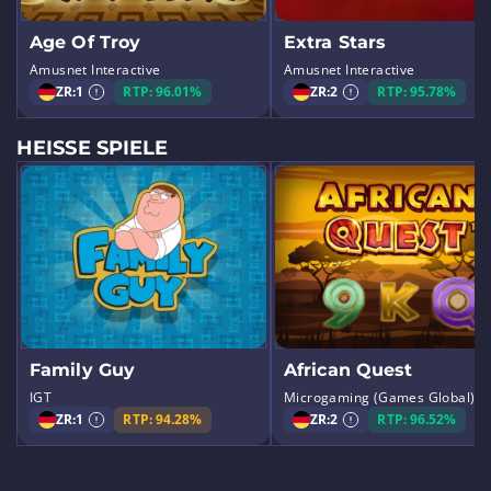
Age Of Troy
Extra Stars
Amusnet Interactive
Amusnet Interactive
ZR:
1
RTP: 96.01%
ZR:
2
RTP: 95.78%
HEISSE SPIELE
Family Guy
African Quest
IGT
Microgaming (Games Global)
ZR:
1
RTP: 94.28%
ZR:
2
RTP: 96.52%