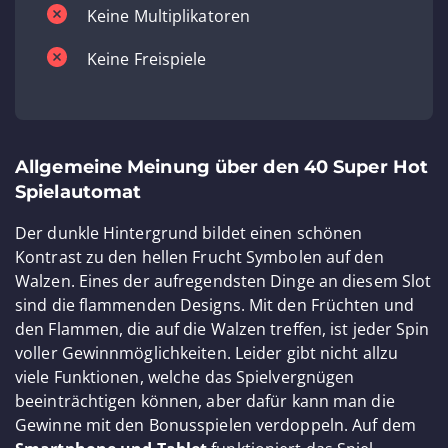
Keine Multiplikatoren
Keine Freispiele
Allgemeine Meinung über den 40 Super Hot
Spielautomat
Der dunkle Hintergrund bildet einen schönen
Kontrast zu den hellen Frucht Symbolen auf den
Walzen. Eines der aufregendsten Dinge an diesem Slot
sind die flammenden Designs. Mit den Früchten und
den Flammen, die auf die Walzen treffen, ist jeder Spin
voller Gewinnmöglichkeiten. Leider gibt nicht allzu
viele Funktionen, welche das Spielvergnügen
beeinträchtigen können, aber dafür kann man die
Gewinne mit den Bonusspielen verdoppeln. Auf dem