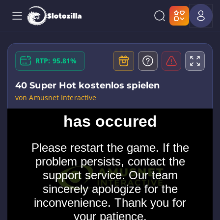
RTP: 95.81%
40 Super Hot kostenlos spielen
von Amusnet Interactive