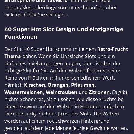
Smartphone und Tablet
funktioniert das Spiel
reibungslos, allerdings kommt es darauf an, über
welches Gerät Sie verfügen.
40 Super Hot Slot Design und einzigartige
Funktionen
Der Slot 40 Super Hot kommt mit einem
Retro-Frucht
Thema
daher. Wenn Sie klassische Slots und ein
einfaches Spielvergnügen mögen, dann ist dies der
richtige Slot für Sie. Auf den Walzen finden Sie eine
Reihe von Früchten mit unterschiedlichem Wert,
nämlich
Kirschen
,
Orangen
,
Pflaumen
,
Wassermelonen
,
Weintrauben
und
Zitronen
. Es gibt
nichts Schöneres, als zu sehen, wie diese Früchte bei
einem Gewinn auf den Walzen in Flammen aufgehen.
Die rote Lucky 7 ist der Joker des Slots. Die Walzen
werden auf einem rot-schwarzen Hintergrund
gespielt, auf dem jede Menge feurige Gewinne warten.