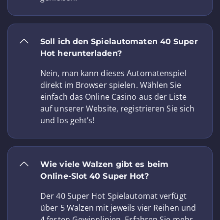
Soll ich den Spielautomaten 40 Super
Hot herunterladen?
Nein, man kann dieses Automatenspiel
direkt im Browser spielen. Wählen Sie
einfach das Online Casino aus der Liste
auf unserer Website, registrieren Sie sich
und los geht’s!
Wie viele Walzen gibt es beim
Online-Slot 40 Super Hot?
Der 40 Super Hot Spielautomat verfügt
über 5 Walzen mit jeweils vier Reihen und
4 festen Gewinnlinien. Erfahren Sie mehr