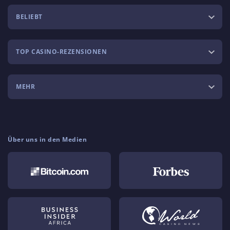
BELIEBT
TOP CASINO-REZENSIONEN
MEHR
Über uns in den Medien