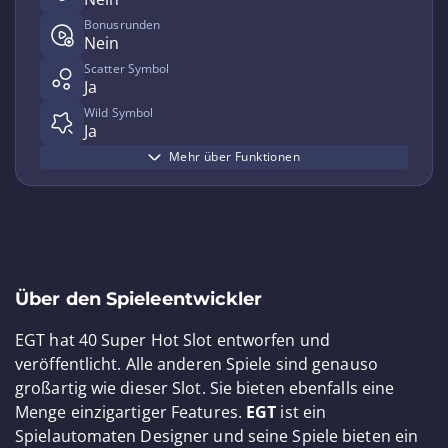
Bonusrunden
Nein
Scatter Symbol
Ja
Wild Symbol
Ja
Mehr über Funktionen
Über den Spieleentwickler
EGT hat 40 Super Hot Slot entworfen und
veröffentlicht. Alle anderen Spiele sind genauso
großartig wie dieser Slot. Sie bieten ebenfalls eine
Menge einzigartiger Features.
EGT
ist ein
Spielautomaten Designer und seine Spiele bieten ein