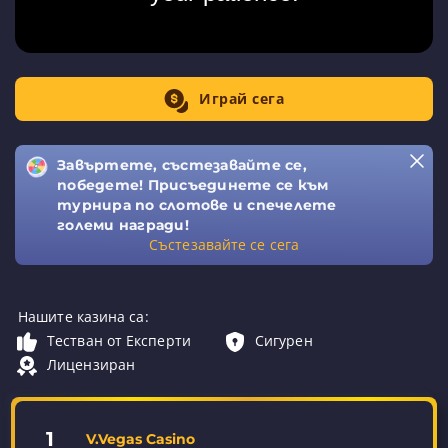
Играй сега
Завъртете, състезавайте се,
победете! Присъединете се към
турнира по слотове и спечелете
големи награди!
Състезавайте се сега
Нашите казина са:
Тестван от Експерти
Сигурен
Лицензиран
1
V.Vegas Casino