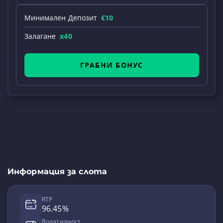
Минимален Депозит
€10
Залагане
x40
ГРАБНИ БОНУС
Информация за слота
RTP
96.45%
Волатилност