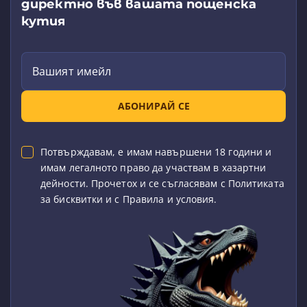
директно във вашата пощенска
кутия
Вашият имейл
АБОНИРАЙ СЕ
Потвърждавам, е имам навършени 18 години и
имам легалното право да участвам в хазартни
дейности. Прочетох и се съгласявам с Политиката
за бисквитки и с Правила и условия.