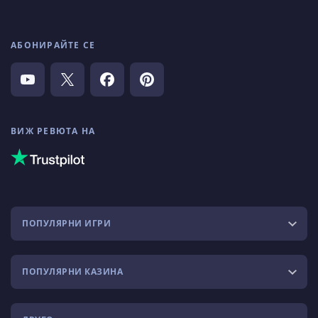
АБОНИРАЙТЕ СЕ
ВИЖ РЕВЮТА НА
ПОПУЛЯРНИ ИГРИ
ПОПУЛЯРНИ КАЗИНА