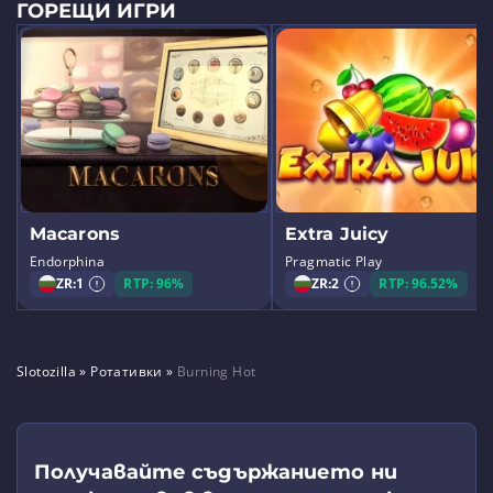
ГОРЕЩИ ИГРИ
Macarons
Extra Juicy
Endorphina
Pragmatic Play
ZR:
1
RTP: 96%
ZR:
2
RTP: 96.52%
Slotozilla
»
Ротативки
»
Burning Hot
Получавайте съдържанието ни