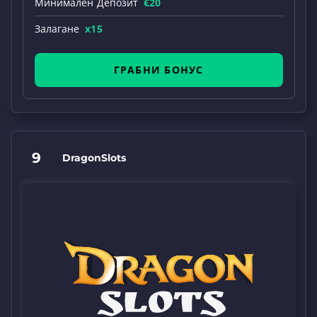
Минимален Депозит
€20
Залагане
x15
ГРАБНИ БОНУС
9
DragonSlots