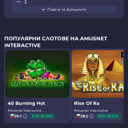
3
Повече за функциите
ПОПУЛЯРНИ СЛОТОВЕ НА AMUSNET
INTERACTIVE
40 Burning Hot
Rise Of Ra
Amusnet Interactive
Amusnet Interactive
ZR:
1
RTP: 95.93%
ZR:
2
RTP: 95.97%