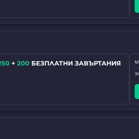
М
250
+
200
БЕЗПЛАТНИ ЗАВЪРТАНИЯ
З