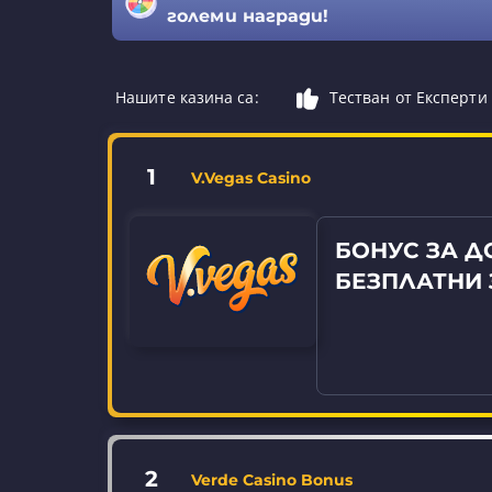
големи награди!
Нашите казина са:
Тестван от Експерти
1
V.Vegas Casino
БОНУС ЗА 
БЕЗПЛАТНИ
2
Verde Casino Bonus