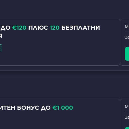
М
 ДО
€120
ПЛЮС
120
БЕЗПЛАТНИ
Я
З
М
ИТЕН БОНУС ДО
€1 000
З