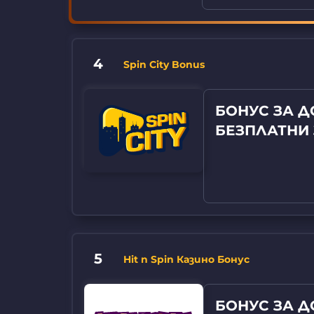
4
Spin City Bonus
БОНУС ЗА 
БЕЗПЛАТНИ
5
Hit n Spin Казино Бонус
БОНУС ЗА 