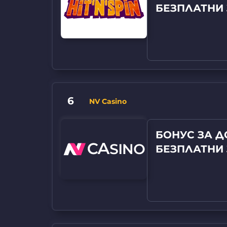
БЕЗПЛАТНИ
6
NV Casino
БОНУС ЗА 
БЕЗПЛАТНИ