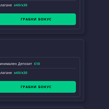
алагане
x40/x30
ГРАБНИ БОНУС
инимален Депозит
€10
алагане
x40/x30
ГРАБНИ БОНУС