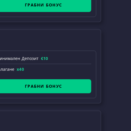
ГРАБНИ БОНУС
инимален Депозит
€10
алагане
x40
ГРАБНИ БОНУС