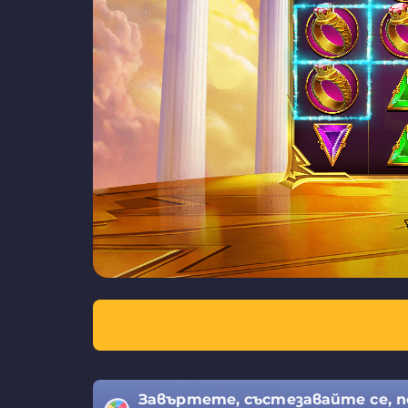
Завъртете, състезавайте се, п