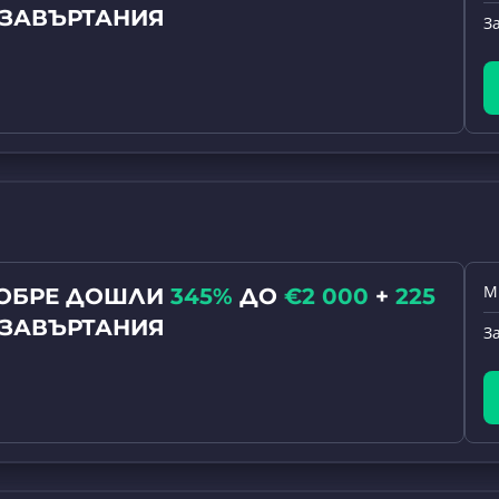
 ЗАВЪРТАНИЯ
З
М
ДОБРЕ ДОШЛИ
345%
ДО
€2 000
+
225
 ЗАВЪРТАНИЯ
З