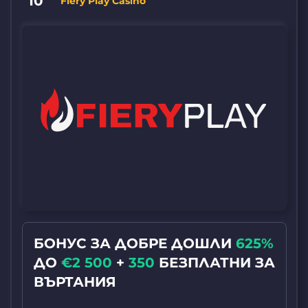
10
Fiery Play Casino
БОНУС ЗА ДОБРЕ ДОШЛИ
625%
ДО
€2 500
+
350
БЕЗПЛАТНИ ЗА
ВЪРТАНИЯ