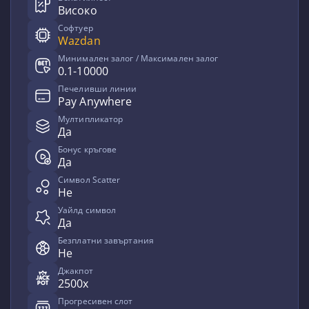
Високо
Софтуер
Wazdan
Минимален залог / Максимален залог
0.1-10000
Печеливши линии
Pay Anywhere
Мултипликатор
Да
Бонус кръгове
Да
Символ Scatter
Не
Уайлд символ
Да
Безплатни завъртания
Не
Джакпот
2500x
Прогресивен слот