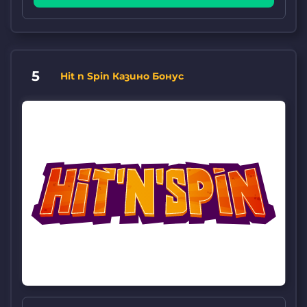
5
Hit n Spin Казино Бонус