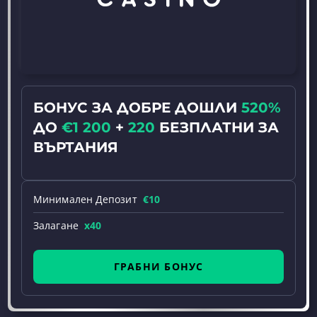
БОНУС ЗА ДОБРЕ ДОШЛИ
520%
ДО
€1 200
+
220
БЕЗПЛАТНИ ЗА
ВЪРТАНИЯ
Минимален Депозит
€10
Залагане
x40
ГРАБНИ БОНУС