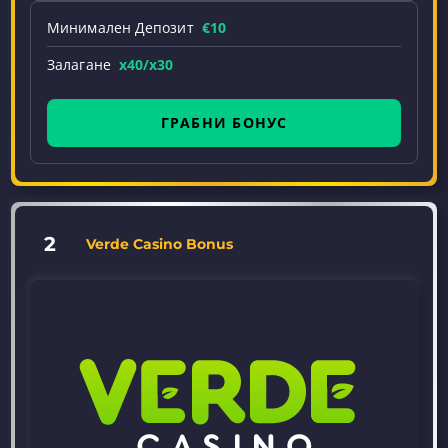
Минимален Депозит
€10
Залагане
x40/x30
ГРАБНИ БОНУС
2
Verde Casino Bonus