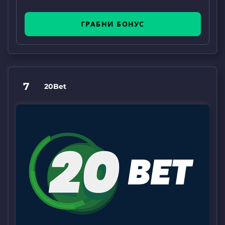
ГРАБНИ БОНУС
7
20Bet