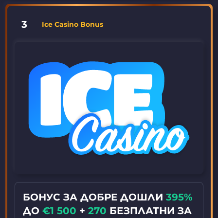
3
Ice Casino Bonus
БОНУС ЗА ДОБРЕ ДОШЛИ
395%
ДО
€1 500
+
270
БЕЗПЛАТНИ ЗА