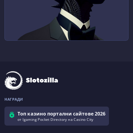
НАГРАДИ
Топ казино портални сайтове 2026
от Igaming Pocket Directory на Casino City