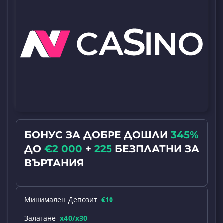
БОНУС ЗА ДОБРЕ ДОШЛИ
345%
ДО
€2 000
+
225
БЕЗПЛАТНИ ЗА
ВЪРТАНИЯ
Минимален Депозит
€10
Залагане
x40/x30