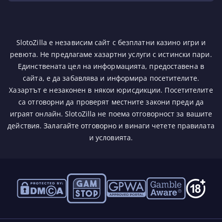
SlotoZilla е независим сайт с безплатни казино игри и
ревюта. Не предлагаме хазартни услуги с истински пари.
Единствената цел на информацията, предоставена в
сайта, е да забавлява и информира посетителите.
Хазартът е незаконен в някои юрисдикции. Посетителите
са отговорни да проверят местните закони преди да
играят онлайн. SlotoZilla не поема отговорност за вашите
действия.
Залагайте отговорно
и винаги четете правилата
и условията.