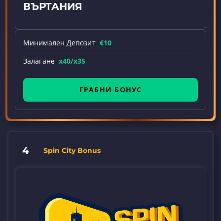
ВЪРТАНИЯ
Минимален Депозит
€10
Залагане
x40/x35
ГРАБНИ БОНУС
4
Spin City Bonus