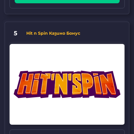
5
Hit n Spin Казино Бонус