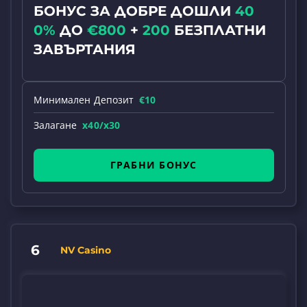
БОНУС ЗА ДОБРЕ ДОШЛИ
40
0%
ДО
€800
+
200
БЕЗПЛАТНИ
ЗАВЪРТАНИЯ
Минимален Депозит
€10
Залагане
x40/x30
ГРАБНИ БОНУС
6
NV Casino