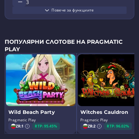
3
Повече за функциите
ПОПУЛЯРНИ СЛОТОВЕ НА PRAGMATIC
PLAY
Wild Beach Party
Witches Cauldron
Pragmatic Play
Pragmatic Play
ZR:
1
RTP: 95.45%
ZR:
2
RTP: 96.02%