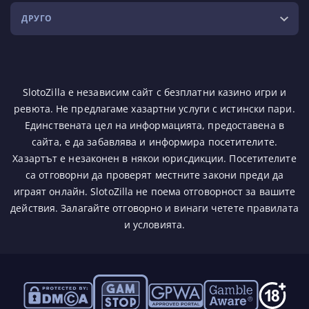
ДРУГО
SlotoZilla е независим сайт с безплатни казино игри и
ревюта. Не предлагаме хазартни услуги с истински пари.
Единствената цел на информацията, предоставена в
сайта, е да забавлява и информира посетителите.
Хазартът е незаконен в някои юрисдикции. Посетителите
са отговорни да проверят местните закони преди да
играят онлайн. SlotoZilla не поема отговорност за вашите
действия.
Залагайте отговорно
и винаги четете правилата
и условията.