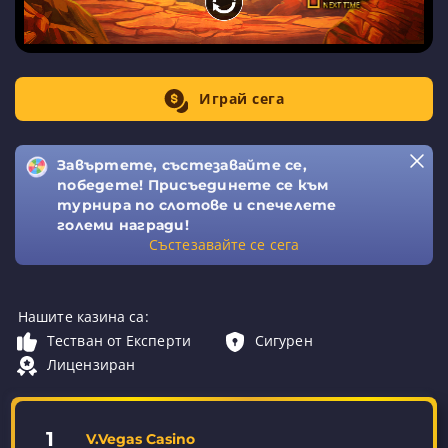
Играй сега
Завъртете, състезавайте се,
победете! Присъединете се към
турнира по слотове и спечелете
големи награди!
Състезавайте се сега
Нашите казина са:
Тестван от Експерти
Сигурен
Лицензиран
1
V.Vegas Casino