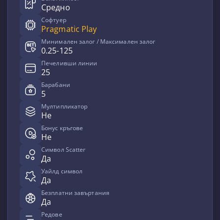
Средно
Софтуер
Pragmatic Play
Минимален залог / Максимален залог
0.25-125
Печеливши линии
25
Барабани
5
Мултипликатор
Не
Бонус кръгове
Не
Символ Scatter
Да
Уайлд символ
Да
Безплатни завъртания
Да
Редове