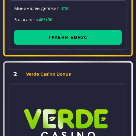
Минимален Депозит
€10
Залагане
x40/x30
ГРАБНИ БОНУС
2
Verde Casino Bonus