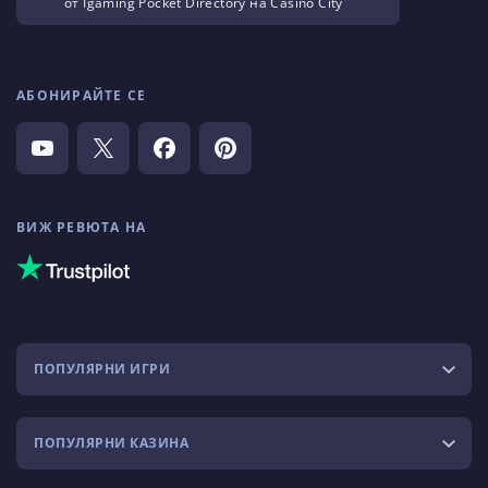
от Igaming Pocket Directory на Casino City
АБОНИРАЙТЕ СЕ
ВИЖ РЕВЮТА НА
ПОПУЛЯРНИ ИГРИ
ПОПУЛЯРНИ КАЗИНА