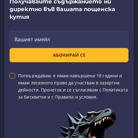
Получавайте съдържанието ни
директно във вашата пощенска
кутия
Вашият имейл
АБОНИРАЙ СЕ
Потвърждавам, е имам навършени 18 години и
имам легалното право да участвам в хазартни
дейности. Прочетох и се съгласявам с Политиката
за бисквитки и с Правила и условия.