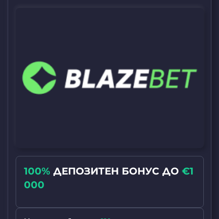
100%
ДЕПОЗИТЕН БОНУС ДО
€1
000