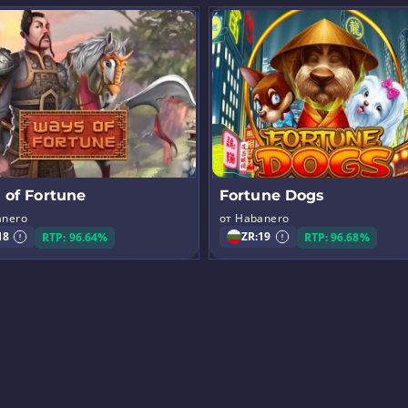
 of Fortune
Fortune Dogs
anero
от Habanero
18
ZR:
19
RTP: 96.64%
RTP: 96.68%