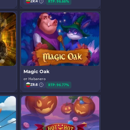
ZR:
4
RTP: 96.66%
Magic Oak
от Habanero
ZR:
8
RTP: 96.77%