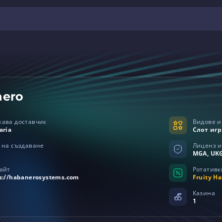
nero
ава доставчик
Видове и
aria
Слот игр
 на създаване
Лиценз и
MGA, UK
айт
Ротативк
s://habanerosystems.com
Fruity H
Казина
1