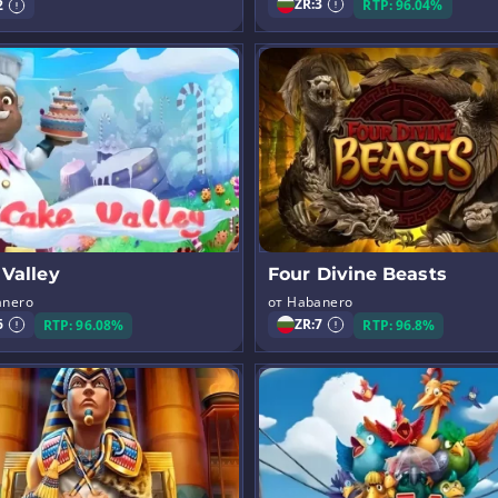
ZR:
3
2
RTP: 96.04%
Valley
Four Divine Beasts
anero
от Habanero
6
ZR:
7
RTP: 96.08%
RTP: 96.8%