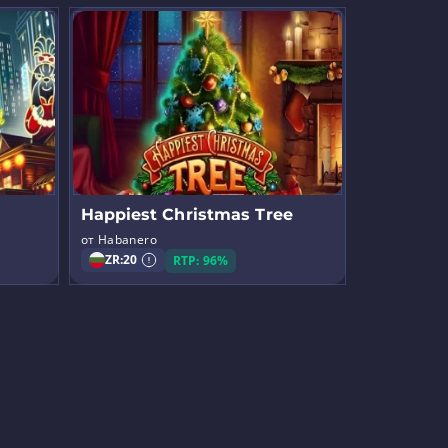
Happiest Christmas Tree
от Habanero
ZR:
20
RTP: 96%