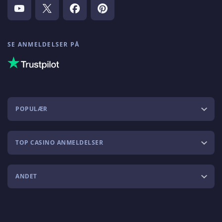
15.
Isdo***
Online gavekort på 30 $
16.
Lock***
Online gavekort på 20 $
SE ANMELDELSER PÅ
17.
Zoey***
Online gavekort på 20 $
19.
Warl***
Online gavekort på 20 $
20.
Tatt***
Online gavekort på 20 $
POPULÆR
21.
alen***
Online gavekort på 20 $
TOP CASINO ANMELDELSER
22.
J/g ***
Online gavekort på 20 $
23.
Memo***
Online gavekort på 20 $
ANDET
24.
Kspi***
Online gavekort på 20 $
25.
Sexy***
Online gavekort på 20 $