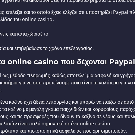
 Paypal και να ακολουθήσεις τα παρακάτω βήματα τα οποία σο
ς επιλέξει και το οποίο έχεις ελέγξει ότι υποστηρίζει Paypal 
λίδας του online casino.
νεις και καταχώρισέ το
σία και επιβεβαίωσε το χρόνο επεξεργασίας.
 τα online casino που δέχονται Paypa
l ως μέθοδο πληρωμής καθώς αποτελεί μια ασφαλή και γρήγορη
κριτήρια για να σου προτείνουμε ποια είναι τα καλύτερα για να ε
ς
:
ένα καζίνο έχει άδεια λειτουργίας και μπορώ να παίξω σε αυτό
ε τα καζίνο με μεγάλη γκάμα παιχνιδιών και κορυφαίους παρόχ
ς και τις προσφορές που δίνουν τα καζίνο σε νέους και παλι
λατών είναι πολύ σημαντικό σε ένα online casino.
 πρότυπα και πιστοποιητικά ασφαλείας που χρησιμοποιούν.