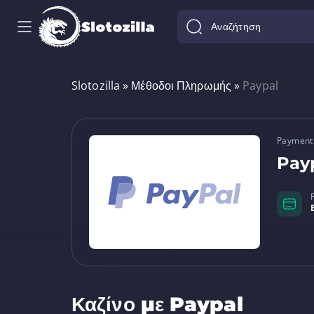
Slotozilla
»
Μέθοδοι Πληρωμής
»
Paypal
Payment
Pay
Καζίνο με Paypal