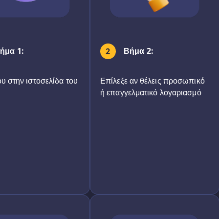
ήμα 1:
Βήμα 2:
2
υ στην ιστοσελίδα του
Επίλεξε αν θέλεις προσωπικό
ή επαγγελματικό λογαριασμό