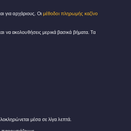
αι για αρχάριους. Οι
μέθοδοι πληρωμής καζίνο
αι να ακολουθήσεις μερικά βασικά βήματα. Τα
 ολοκληρώνεται μέσα σε λίγα λεπτά.