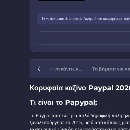
18+. Δεν απαιτείται αγορά. Άκυρο όπου απαγορεύεται από
pypal;
Τα βήματα για να κάνεις κ...
Τα βήματα για να 
Κορυφαία καζίνο Paypal 202
Τι είναι το Papypal;
Το Paypal αποτελεί μια πολύ δημοφιλή πύλη ηλε
ξαναλειτούργησε το 2015, μετά από κάποιες με
το σημαντικό είναι ότι δεν χρειάζεται να μοιρά