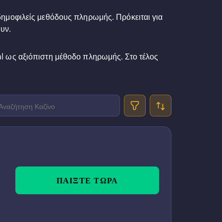
δημοφιλείς μεθόδους πληρωμής. Πρόκειται για
υν.
 ως αξιόπιστη μέθοδο πληρωμής. Στο τέλος
ΠΑΊΞΤΕ ΤΏΡΑ