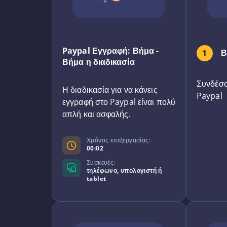
Paypal Εγγραφή: Βήμα -
Β
1
Βήμα η διαδικασία
Συνδέσο
Η διαδικασία για να κάνεις
Paypal
εγγραφή στο Paypal είναι πολύ
απλή και ασφαλής.
Χρόνος επεξεργασίας:
00:02
Συσκευές:
τηλέφωνο, υπολογιστή ή
tablet