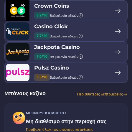
Χρόνος ανάληψης:
2 business days
Crown Coins
Όριο ανάληψης:
€5 000
8.9/10
Βαθμολογία ειδικών
Ελαχ. ανάληψη:
USD 10
Μέθοδοι πληρωμής
Casino Click
Γλώσσες ιστότοπου
Όλα
Γλώσσες υποστήριξης
Όλα
7.7/10
Βαθμολογία ειδικών
Γλώσσες live chat
Όλα
Jackpota Casino
7.0/10
Βαθμολογία ειδικών
Επαληθεύτηκε από
Rick Slot
στις May 18, 2026
Pulsz Casino
5.3/10
Βαθμολογία ειδικών
Μπόνους καζίνο
Περισσότερες λεπτομέρειες
ΜΠΌΝΟΥΣ ΚΑΤΆΘΕΣΗΣ
Μη διαθέσιμο στην περιοχή σας
Προβολή όλων των μπόνους κατάθεσης