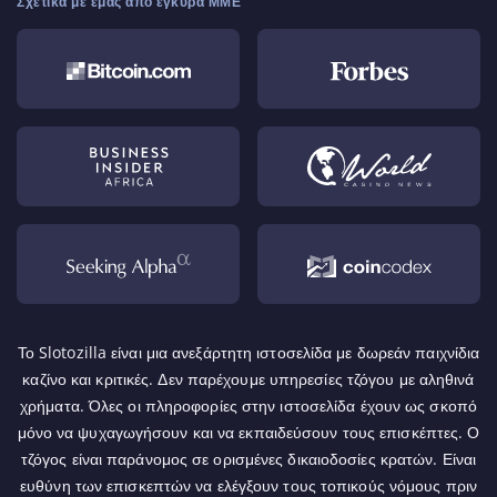
Σχετικά με εμάς από έγκυρα ΜΜΕ
Το Slotozilla είναι μια ανεξάρτητη ιστοσελίδα με δωρεάν παιχνίδια
καζίνο και κριτικές. Δεν παρέχουμε υπηρεσίες τζόγου με αληθινά
χρήματα. Όλες οι πληροφορίες στην ιστοσελίδα έχουν ως σκοπό
μόνο να ψυχαγωγήσουν και να εκπαιδεύσουν τους επισκέπτες. Ο
τζόγος είναι παράνομος σε ορισμένες δικαιοδοσίες κρατών. Είναι
ευθύνη των επισκεπτών να ελέγξουν τους τοπικούς νόμους πριν