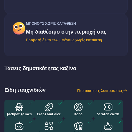
ΜΠΌΝΟΥΣ ΧΩΡΊΣ ΚΑΤΆΘΕΣΗ
Μη διαθέσιμο στην περιοχή σας
Προβολή όλων των μπόνους χωρίς κατάθεση
Τάσεις δημοτικότητας καζίνο
Είδη παιχνιδιών
Περισσότερες λεπτομέρειες
Jackpot games
Craps and dice
Keno
Scratch cards