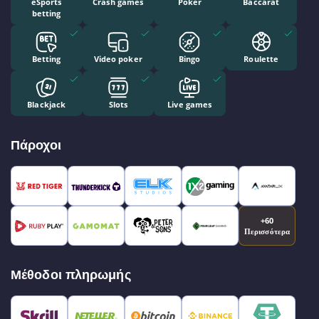
eSports
Crash games
Poker
Baccarat
betting
Betting
Video poker
Bingo
Roulette
Blackjack
Slots
Live games
Πάροχοι
+60
Περισσότερα
Μέθοδοι πληρωμής