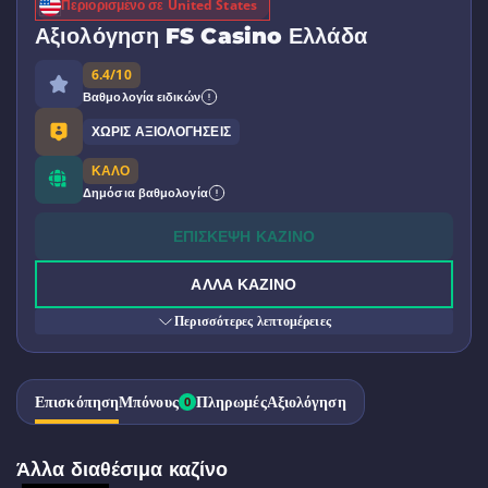
Περιορισμένο σε United States
Αξιολόγηση FS Casino Ελλάδα
6.4/10
Βαθμολογία ειδικών
ΧΩΡΊΣ ΑΞΙΟΛΟΓΉΣΕΙΣ
ΚΑΛΌ
Δημόσια βαθμολογία
ΕΠΊΣΚΕΨΗ ΚΑΖΊΝΟ
ΆΛΛΑ ΚΑΖΊΝΟ
Περισσότερες λεπτομέρειες
Ιδιοκτήτης:
Intelligent Innovations N.V.
Ιδρύθηκε το:
2019
Εφαρμογή για κινητά:
Επισκόπηση
Μπόνους
Πληρωμές
Αξιολόγηση
0
Παιχνίδια:
3962
Άδειες
Curaçao (CGCB)
Άλλα διαθέσιμα καζίνο