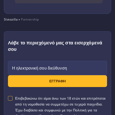
Slotozilla
»
Partnership
Λάβε το περιεχόμενό μας στα εισερχόμενά
σου
Η ηλεκτρονική σου διεύθυνση
ΕΓΓΡΑΦΉ
Επιβεβαιώνω ότι είμαι άνω των 18 ετών και επιτρέπεται
από τη νομοθεσία να συμμετέχω σε τυχερά παιχνίδια.
Έχω διαβάσει και συμφωνώ με την Πολιτική για τα