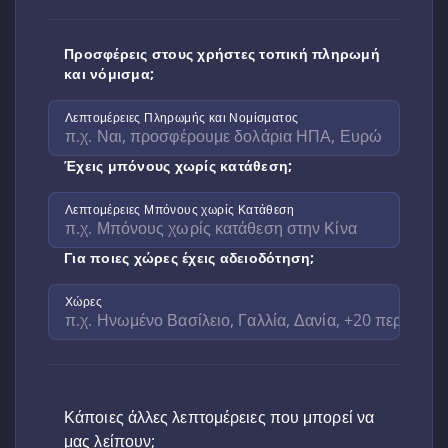
Προσφέρεις στους χρήστες τοπική πληρωμή
και νόμισμα;
Λεπτομέρειες Πληρωμής και Νομίσματος
Έχεις μπόνους χωρίς κατάθεση;
Λεπτομέρειες Μπόνους χωρίς Κατάθεση
Για ποιες χώρες έχεις αδειοδότηση;
Χώρες
Κάποιες άλλες λεπτομέρειες που μπορεί να
μας λείπουν;