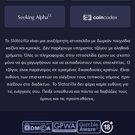
Το Slotozilla είναι μια ανεξάρτητη ιστοσελίδα με δωρεάν παιχνίδια
καζίνο και κριτικές. Δεν παρέχουμε υπηρεσίες τζόγου με αληθινά
χρήματα. Όλες οι πληροφορίες στην ιστοσελίδα έχουν ως σκοπό
μόνο να ψυχαγωγήσουν και να εκπαιδεύσουν τους επισκέπτες. Ο
τζόγος είναι παράνομος σε ορισμένες δικαιοδοσίες κρατών. Είναι
ευθύνη των επισκεπτών να ελέγξουν τους τοπικούς νόμους πριν
παίξουν στο διαδίκτυο. Το Slotozilla δεν φέρει καμία ευθύνη για
τις ενέργειές σου. Παίξε υπεύθυνα και πάντα να διαβάζεις τους
όρους και τις προϋποθέσεις.