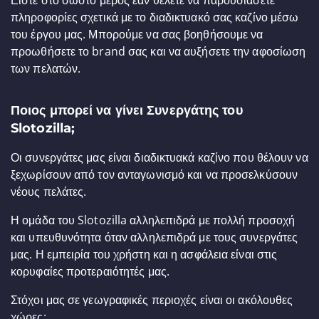
Είστε στο σωστό μέρος εάν θέλετε να παρουσιάσετε
πληροφορίες σχετικά με το διαδικτυακό σας καζίνο μέσω
του έργου μας. Μπορούμε να σας βοηθήσουμε να
προωθήσετε το brand σας και να αυξήσετε την αφοσίωση
των πελατών.
Ποιος μπορεί να γίνει Συνεργάτης του
Slotozilla;
Οι συνεργάτες μας είναι διαδικτυακά καζίνο που θέλουν να
ξεχωρίσουν από τον ανταγωνισμό και να προσελκύσουν
νέους πελάτες.
Η ομάδα του Slotozilla αλληλεπιδρά με πολλή προσοχή
και υπευθυνότητα όταν αλληλεπιδρά με τους συνεργάτες
μας. Η εμπειρία του χρήστη και η ασφάλεια είναι στις
κορυφαίες προτεραιότητές μας.
Στόχοι μας σε γεωγραφικές περιοχές είναι οι ακόλουθες
χώρες: