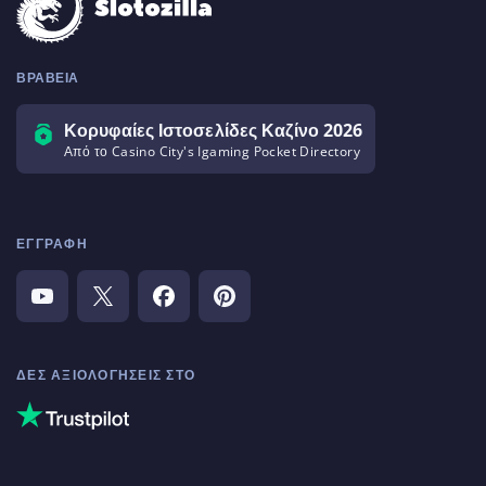
ΒΡΑΒΕΙΑ
Κορυφαίες Ιστοσελίδες Καζίνο 2026
Από το Casino City's Igaming Pocket Directory
ΕΓΓΡΑΦΉ
ΔΕΣ ΑΞΙΟΛΟΓΉΣΕΙΣ ΣΤΟ