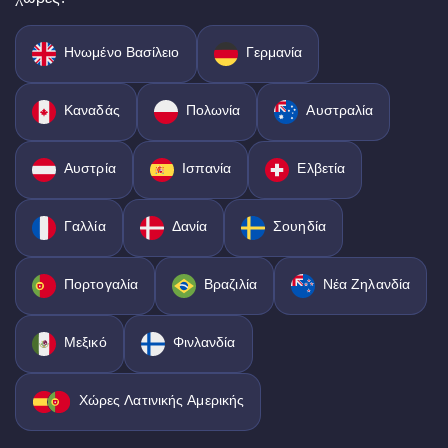
Ηνωμένο Βασίλειο
Γερμανία
Καναδάς
Πολωνία
Αυστραλία
Αυστρία
Ισπανία
Ελβετία
Γαλλία
Δανία
Σουηδία
Πορτογαλία
Βραζιλία
Νέα Ζηλανδία
Μεξικό
Φινλανδία
Χώρες Λατινικής Αμερικής