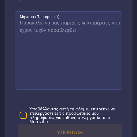
Μήνυμα (Προαιρετικό)
Υποβάλλοντας αυτή τη φόρμα, επιτρέπω να
επεξεργαστείτε τις προσωπικές μου
πληροφορίες για πιθανή συνεργασία με το
Slotozilla.