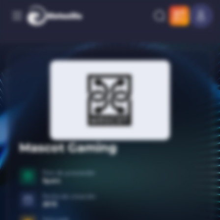
Mascot Gaming
País de proveedor
Spain
Fecha de creación
2015
Sitio web