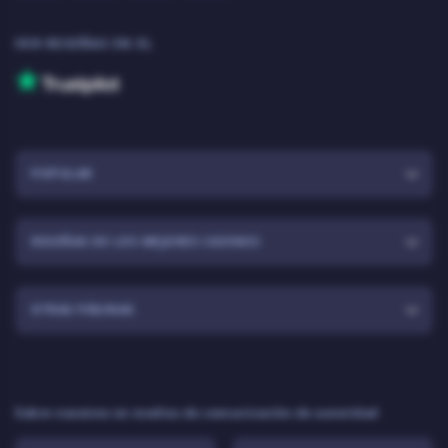
VER RESEÑAS EN EL
POPULAR
RESEÑAS DE LOS MEJORES CASINOS
OTRAS PÁGINAS
Sobre nosotros en medios de comunicación de autoridad