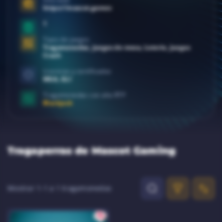
https://mascot.games
1
Tipos de juegos
Tragamonedas, Juegos de mesa, Lotería, Juegos
Crash
Licencias y certificados
MGA, GLI
Tragamonedas con alto RTP
Blackjack
Tragaperras de Mascot Gaming
Mostrar 1-
1
a 1 tragamonedas