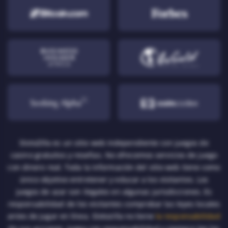
SlotoZilla es un sitio web independiente con juegos de
casino gratuitos y reseñas. No ofrecemos servicios de juego
con dinero real. Toda la información del sitio web tiene como
único objetivo entretener y educar a los visitantes. Los
juegos de azar son ilegales en algunas jurisdicciones. Es
responsabilidad de los visitantes comprobar las leyes locales
antes de jugar en línea. Slotozilla no tiene
la responsabilidad