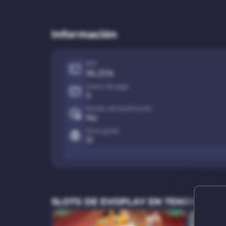
Información
RTP
96.25%
Líneas de pago
5
Rondas de bonificación
No
Giros gratis
Sí
SLOTS DE EVOPLAY EN TENDENCIA