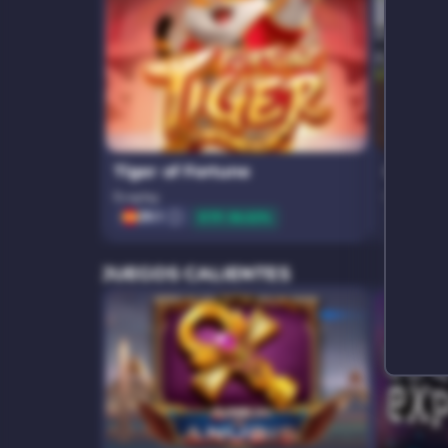
Tiger of Fortune
Epic Gl
Evoplay
Evoplay
ZR:
1
ZR:
2
RTP: 96.02%
JUEGOS CALIENTES