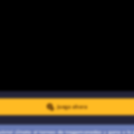
Juega ahora
quista! ¡Únete al torneo de tragamonedas y gana a lo