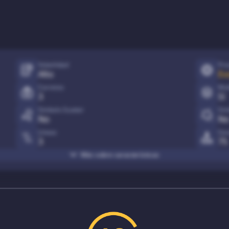
Volatilidad
Pro
Alto
Ev
Carretes
Mul
3
Sí
Símbolo Scatter
Sím
No
N
Líneas
Gan
3
75
Más sobre características