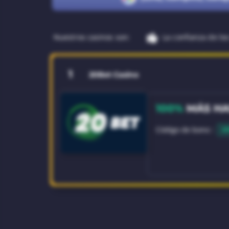
Nuestros casinos son:
La confianza de lo
1
20Bet Casino
100%
MÁS H
Código de bono :
2