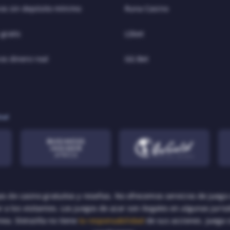
os sin depósito mínimo
Runa Casino
 gratis
LSbet
os dinero real
GG Bet
dad
os de casino gratuitos y reseñas. No ofrecemos servicios de juego 
a los visitantes. Los juegos de azar son ilegales en algunas juris
nea. Slotozilla no tiene
la responsabilidad
de sus acciones. Juega 