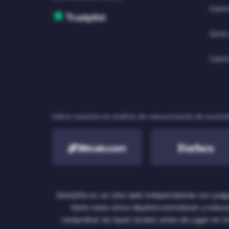
Casin
Giros
Casin
Sobre nosotros en medios de comunicación de autori
SlotoZilla es un sitio web independiente con jueg
tiene como único objetivo entretener y educar 
comprobar las leyes locales antes de jugar en lí