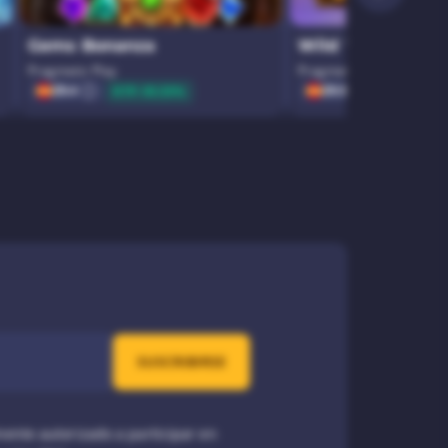
Gems Bonanza
Wild West Gold
Pragmatic Play
Pragmatic Play
ZR:
4
ZR:
5
RTP: 95.55%
RTP: 95.5
SUSCRIBIRSE
ente autorizado a participar en