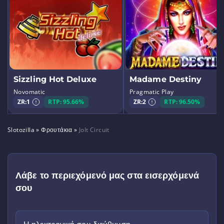
Sizzling Hot Deluxe
Madame Destiny
Novomatic
Pragmatic Play
ZR:
1
RTP: 95.66%
ZR:
2
RTP: 96.50%
Slotozilla
»
Φρουτάκια
»
Jolt Circuit
Λάβε το περιεχόμενό μας στα εισερχόμενά
σου