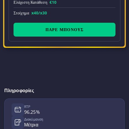
Ελάχιστη Κατάθεση
€10
Στοίχημα
x40/x30
ΠΆΡΕ ΜΠΌΝΟΥΣ
Πληροφορίες
RTP
96.25%
Διακύμανση
Μέτρια