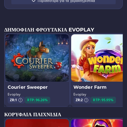
Περισσότερα για τα χαρακτηριστικά
ΔΗΜΟΦΙΛΉ ΦΡΟΥΤΆΚΙΑ EVOPLAY
Courier Sweeper
Wonder Farm
Evoplay
Evoplay
ZR:
1
RTP: 96.26%
ZR:
2
RTP: 95.95%
ΚΟΡΥΦΑΊΑ ΠΑΙΧΝΊΔΙΑ