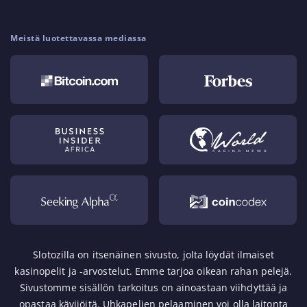
Meistä luotettavassa mediassa
Slotozilla on itsenäinen sivusto, jolta löydät ilmaiset
kasinopelit ja -arvostelut. Emme tarjoa oikean rahan pelejä.
Sivustomme sisällön tarkoitus on ainoastaan viihdyttää ja
opastaa kävijöitä. Uhkapelien pelaaminen voi olla laitonta