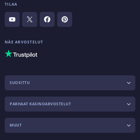
TILAA
NÄE ARVOSTELUT
SUOSITTU
PARHAAT KASINOARVOSTELUT
MUUT