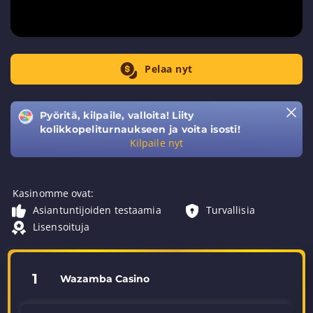
Pelaa nyt
Pyöritä, kilpaile, valloita! Liity
kolikkopeliturnaukseen ja voita isosti!
Kilpaile nyt
Kasinomme ovat:
Asiantuntijoiden testaamia
Turvallisia
Lisensoituja
1
Wazamba Casino