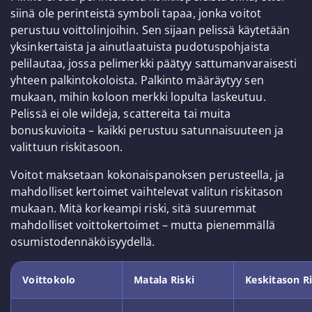
siinä ole perinteistä symboli tapaa, jonka voitot
perustuu voittolinjoihin. Sen sijaan pelissä käytetään
yksinkertaista ja ainutlaatuista pudotuspohjaista
pelilautaa, jossa pelimerkki päätyy sattumanvaraisesti
yhteen palkintokoloista. Palkinto määräytyy sen
mukaan, mihin koloon merkki lopulta laskeutuu.
Pelissä ei ole wildeja, scattereita tai muita
bonuskuvioita – kaikki perustuu satunnaisuuteen ja
valittuun riskitasoon.
Voitot maksetaan kokonaispanoksen perusteella, ja
mahdolliset kertoimet vaihtelevat valitun riskitason
mukaan. Mitä korkeampi riski, sitä suuremmat
mahdolliset voittokertoimet – mutta pienemmällä
osumistodennäköisyydellä.
Voittokolo
Matala Riski
Keskitason Ri