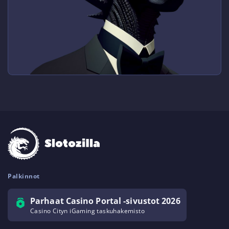
Palkinnot
Parhaat Casino Portal -sivustot 2026
Casino Cityn iGaming taskuhakemisto