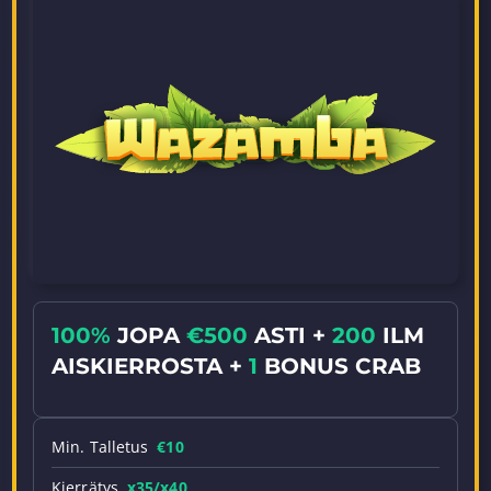
100%
JOPA
€500
ASTI +
200
ILM
AISKIERROSTA +
1
BONUS CRAB
Min. Talletus
€10
Kierrätys
x35/x40