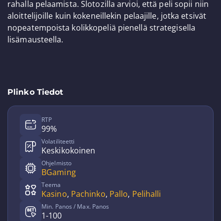
rahalla pelaamista. Slotozilla arvioi, että peli sopii niin
aloittelijoille kuin kokeneillekin pelaajille, jotka etsivät
nopeatempoista kolikkopeliä pienellä strategisella
lisämausteella.
Plinko Tiedot
RTP
99%
Volatiliteetti
Keskikokoinen
Ohjelmisto
BGaming
Teema
Kasino
,
Pachinko
,
Pallo
,
Pelihalli
Min. Panos / Max. Panos
1-100