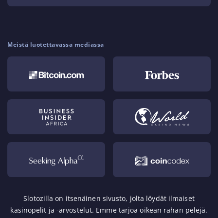
Meistä luotettavassa mediassa
Slotozilla on itsenäinen sivusto, jolta löydät ilmaiset
kasinopelit ja -arvostelut. Emme tarjoa oikean rahan pelejä.