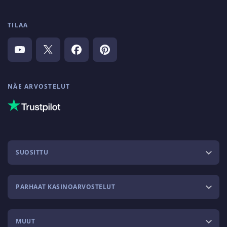
TILAA
NÄE ARVOSTELUT
SUOSITTU
PARHAAT KASINOARVOSTELUT
MUUT