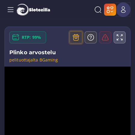
RTP: 99%
Plinko arvostelu
pelituottajalta BGaming