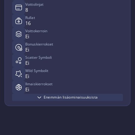
Voittolinjat
8
Rullat
16
Voittokerroin
Ei
Bonuskierrokset
Ei
Scatter Symboli
Ei
Wild Symbolit
Ei
Ilmaiskierrokset
Ei
Enemmän lisäominaisuuksista