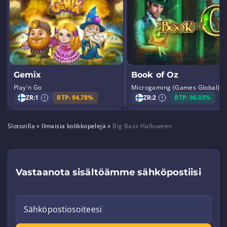
Gemix
Book of Oz
Play'n Go
Microgaming (Games Global)
ZR:
1
RTP: 94.78%
ZR:
2
RTP: 96.03%
Slotozilla
»
Ilmaisia kolikkopelejä
»
Big Bass Halloween
Vastaanota sisältöämme sähköpostiisi
Sähköpostiosoiteesi