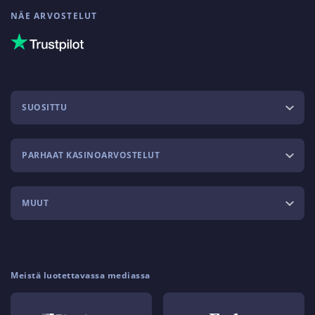
NÄE ARVOSTELUT
SUOSITTU
PARHAAT KASINOARVOSTELUT
MUUT
Meistä luotettavassa mediassa