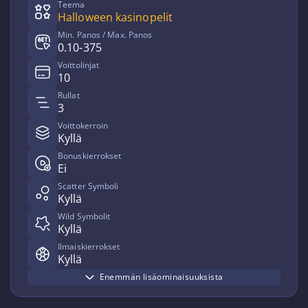
Teema
Halloween kasinopelit
Min. Panos / Max. Panos
0.10-375
Voittolinjat
10
Rullat
3
Voittokerroin
Kyllä
Bonuskierrokset
Ei
Scatter Symboli
Kyllä
Wild Symbolit
Kyllä
Ilmaiskierrokset
Kyllä
Enemmän lisäominaisuuksista