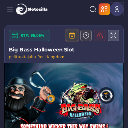
RTP: 96.06%
Big Bass Halloween Slot
pelituottajalta Reel Kingdom