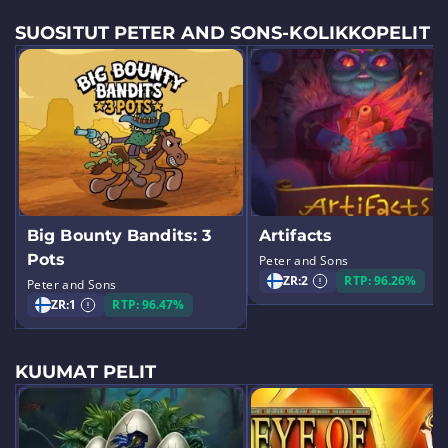
SUOSITUT PETER AND SONS-KOLIKKOPELIT
Big Bounty Bandits: 3
Artifacts
Pots
Peter and Sons
ZR:
2
RTP: 96.26%
Peter and Sons
ZR:
1
RTP: 96.47%
KUUMAT PELIT