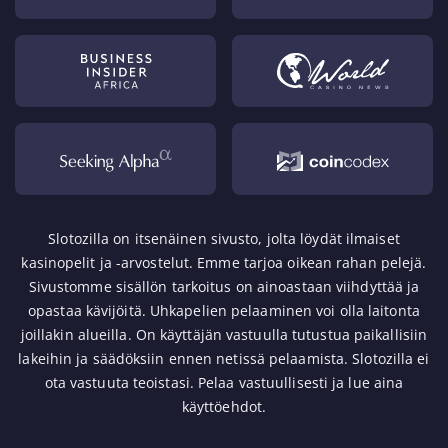
Slotozilla on itsenäinen sivusto, jolta löydät ilmaiset
kasinopelit ja -arvostelut. Emme tarjoa oikean rahan pelejä.
Sivustomme sisällön tarkoitus on ainoastaan viihdyttää ja
opastaa kävijöitä. Uhkapelien pelaaminen voi olla laitonta
joillakin alueilla. On käyttäjän vastuulla tutustua paikallisiin
lakeihin ja säädöksiin ennen netissä pelaamista. Slotozilla ei
ota vastuuta teoistasi. Pelaa vastuullisesti ja lue aina
käyttöehdot.