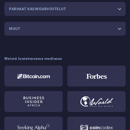
PARHAAT KASINOARVOSTELUT
MUUT
Meistä luotettavassa mediassa