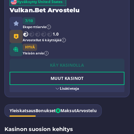
Hyväksytty United States
Vulkan.Bet Arvostelu
7/10
Eksperttiarvio
1.0
Arvostellut 6 käyttäjää
HYVÄ
Yleisön arvio
KÄY KASINOLLA
MUUT KASINOT
Lisätietoja
Omistaja:
Intelligent Innovations N.V.
Perustettu:
2019
Pelaajakunta:
2000
Yleiskatsaus
Bonukset
Maksut
Arvostelu
0
Mobiilisovellus:
Pelit:
8000
Lisenssit:
Kasinon suosion kehitys