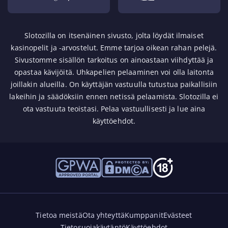
Slotozilla on itsenäinen sivusto, jolta löydät ilmaiset
kasinopelit ja -arvostelut. Emme tarjoa oikean rahan pelejä.
Sivustomme sisällön tarkoitus on ainoastaan viihdyttää ja
opastaa kävijöitä. Uhkapelien pelaaminen voi olla laitonta
joillakin alueilla. On käyttäjän vastuulla tutustua paikallisiin
lakeihin ja säädöksiin ennen netissä pelaamista. Slotozilla ei
ota vastuuta teoistasi. Pelaa vastuullisesti ja lue aina
käyttöehdot.
Tietoa meistä
Ota yhteyttä
Kumppanit
Evästeet
Tietosuojakäytäntö
Käyttöehdot