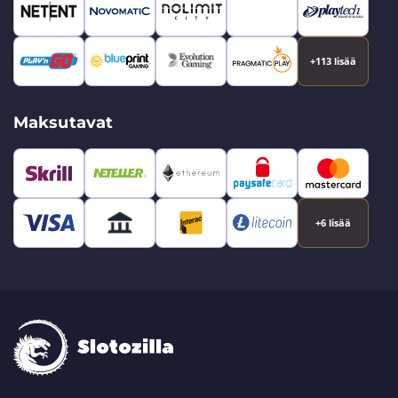
+113 lisää
Maksutavat
+6 lisää