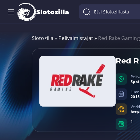
Slotozilla
»
Pelivalmistajat
»
Red Rake Gaming
Red R
Peli
Spai
Luon
2015
Verk
http
1