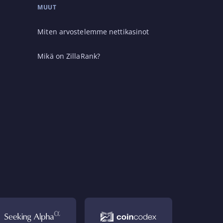
MUUT
Miten arvostelemme nettikasinot
Mikä on ZillaRank?