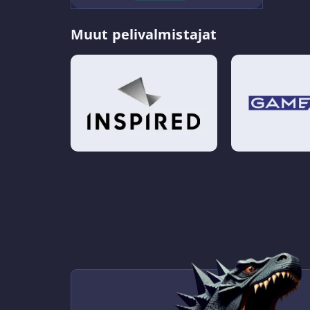
Muut pelivalmistajat