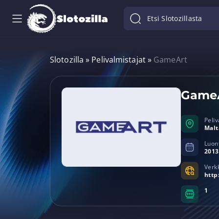
Slotozilla
»
Pelivalmistajat
»
GameArt
Game
Peli
Malt
Luon
2013
Verk
http
1