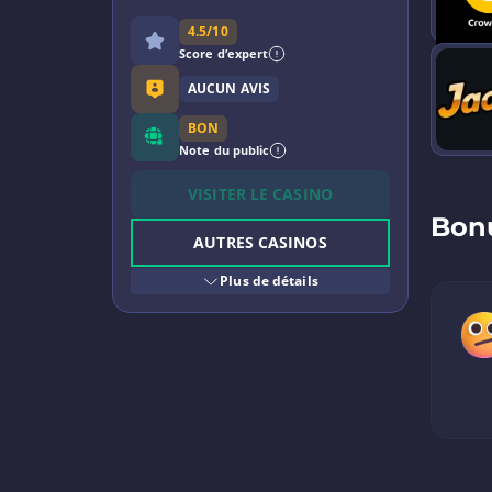
4.5/10
Score d’expert
AUCUN AVIS
BON
Note du public
VISITER LE CASINO
Bonu
AUTRES CASINOS
Plus de détails
Propriétaire :
Undisclosed
Fondé en :
2023
Application mobile :
Jeux :
4990
Licences :
No License Information
Délai de retrait :
2-5 business days
Limite de retrait :
20000