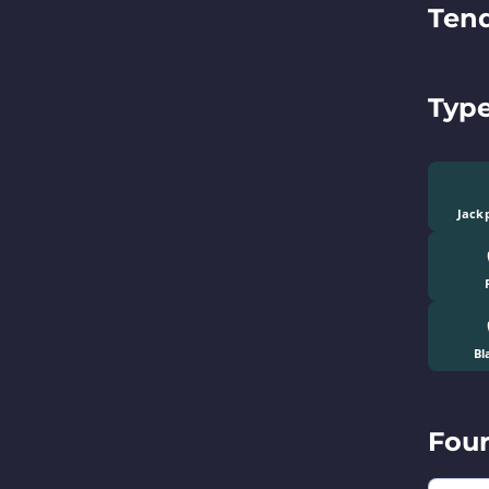
Tend
Retrait minimum :
EUR 20
Méthodes de paiement
Langues du site
Tous
Langues de support
Tous
Type
Langues du chat en direct
Tous
Vérifié par
Rick Slot
le May 22,
2026
Jack
Bl
Four