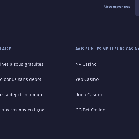
Récompenses
LAIRE
AVIS SUR LES MEILLEURS CASIN
nes à sous gratuites
NV Casino
o bonus sans depot
Yep Casino
nos à dépôt minimum
Runa Casino
aux casinos en ligne
GG.Bet Casino