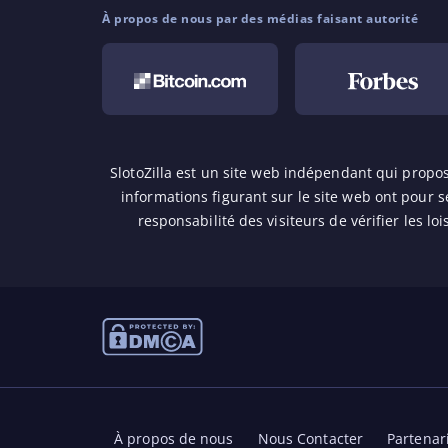
À propos de nous par des médias faisant autorité
SlotoZilla est un site web indépendant qui propos
informations figurant sur le site web ont pour seu
responsabilité des visiteurs de vérifier les l
À propos de nous
Nous Contacter
Partenar