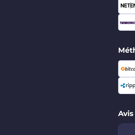
Mét
Avis