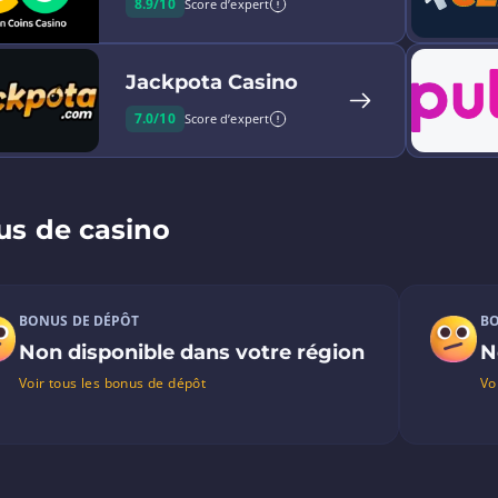
8.9/10
Score d’expert
Jackpota Casino
7.0/10
Score d’expert
s de casino
BONUS DE DÉPÔT
BO
Non disponible dans votre région
N
Voir tous les bonus de dépôt
Vo