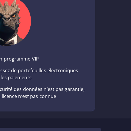
n programme VIP
ssez de portefeuilles électroniques
 les paiements
curité des données n’est pas garantie,
a licence n’est pas connue