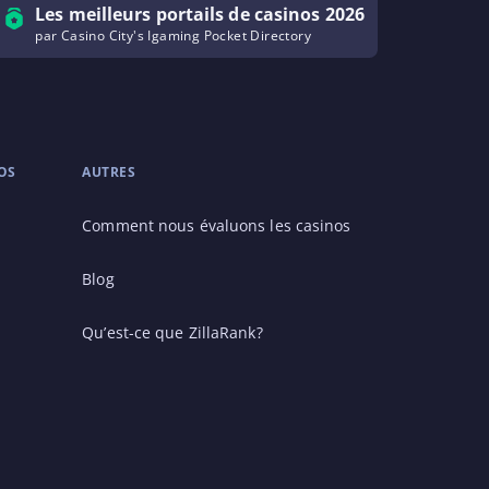
Les meilleurs portails de casinos 2026
par Casino City's Igaming Pocket Directory
OS
AUTRES
Comment nous évaluons les casinos
Blog
Qu’est-ce que ZillaRank?