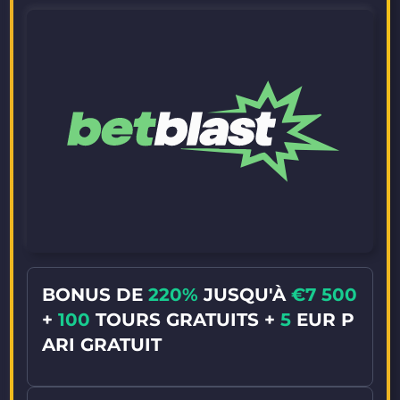
BONUS DE
220%
JUSQU'À
€7 500
+
100
TOURS GRATUITS +
5
EUR P
ARI GRATUIT