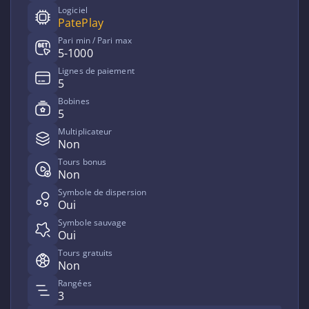
Logiciel
PatePlay
Pari min / Pari max
5-1000
Lignes de paiement
5
Bobines
5
Multiplicateur
Non
Tours bonus
Non
Symbole de dispersion
Oui
Symbole sauvage
Oui
Tours gratuits
Non
Rangées
3