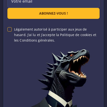
Votre email
ABONNEZ-VOUS !
Légalement autorisé à participer aux jeux de
hasard. J’ai lu et j’accepte la Politique de cookies et
les Conditions générales.