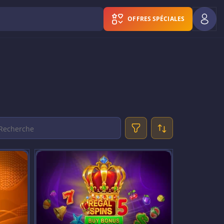
OFFRES SPÉCIALES