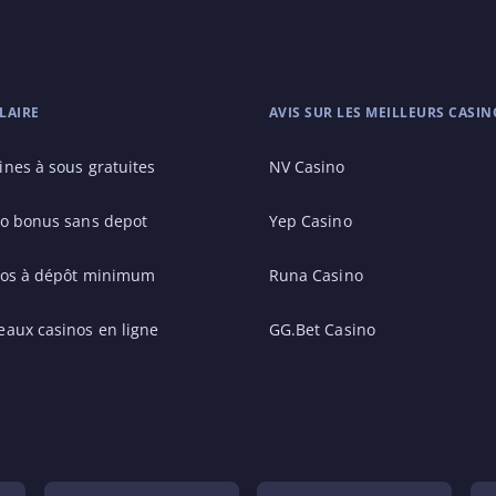
LAIRE
AVIS SUR LES MEILLEURS CASIN
nes à sous gratuites
NV Casino
o bonus sans depot
Yep Casino
nos à dépôt minimum
Runa Casino
aux casinos en ligne
GG.Bet Casino