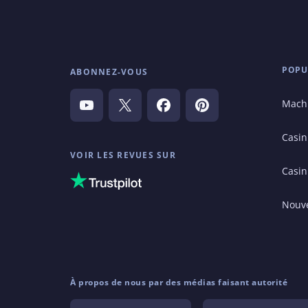
POPU
ABONNEZ-VOUS
Machi
Casin
VOIR LES REVUES SUR
Casi
Nouve
À propos de nous par des médias faisant autorité