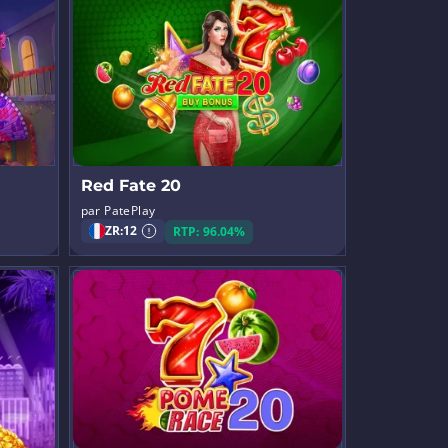
Red Fate 20
par PatePlay
ZR:
12
RTP: 96.04%