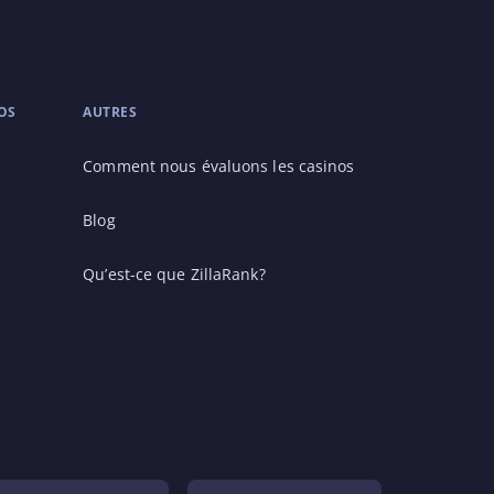
OS
AUTRES
Comment nous évaluons les casinos
Blog
Qu’est-ce que ZillaRank?