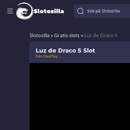
Slotozilla
»
Gratis slots
»
Luz de Draco 5
Luz de Draco 5 Slot
från PatePlay