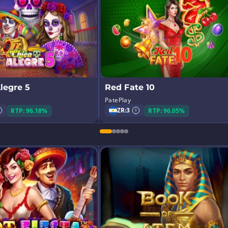
legre 5
Red Fate 10
PatePlay
ZR:
3
RTP: 96.18%
RTP: 96.05%