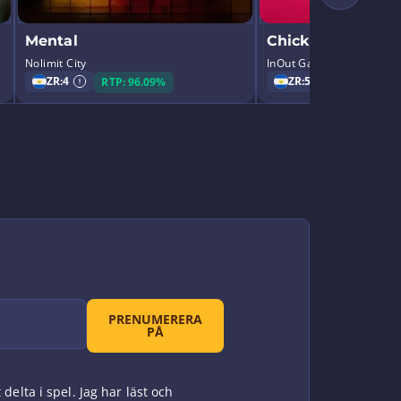
Mental
Chicken Road
Nolimit City
InOut Games
ZR:
4
ZR:
5
RTP: 96.09%
RTP: 98%
PRENUMERERA
PÅ
 delta i spel. Jag har läst och