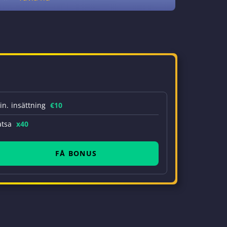
in. insättning
€10
atsa
x40
FÅ BONUS