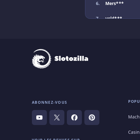
6.
Mers***
7.
veld***
8.
Jugg***
9.
R******
10.
Lize***
11.
t******
12.
Woch***
POPU
ABONNEZ-VOUS
13.
Kims***
Machi
14.
ader***
Casin
15.
Xbby***