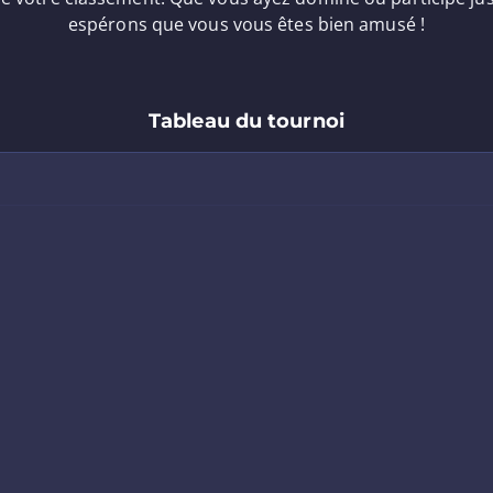
espérons que vous vous êtes bien amusé !
Tableau du tournoi