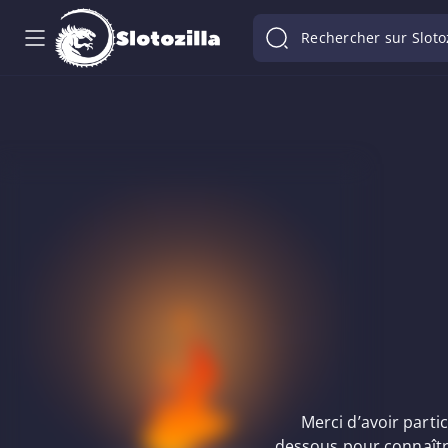
Merci d’avoir partic
dessous pour connaître