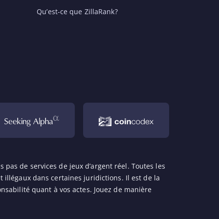
Qu’est-ce que ZillaRank?
Gagnant
$30
Gagnant
$30
Gagnant
$30
Gagnant
$30
Gagnant
$20
Gagnant
$20
Gagnant
$20
 pas de services de jeux d’argent réel. Toutes les
 illégaux dans certaines juridictions. Il est de la
Gagnant
$20
ponsabilité quant à vos actes. Jouez de manière
Gagnant
$20