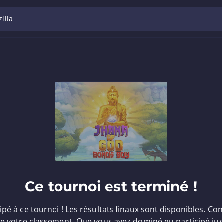
Ce tournoi est terminé !
ipé à ce tournoi ! Les résultats finaux sont disponibles. Con
 votre classement. Que vous ayez dominé ou participé just