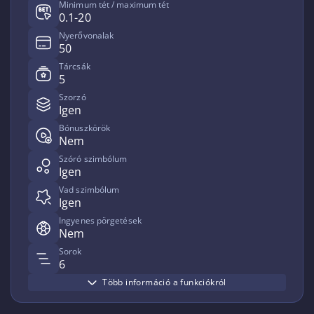
Minimum tét / maximum tét
0.1-20
Nyerővonalak
50
Tárcsák
5
Szorzó
Igen
Bónuszkörök
Nem
Szóró szimbólum
Igen
Vad szimbólum
Igen
Ingyenes pörgetések
Nem
Sorok
6
Több információ a funkciókról