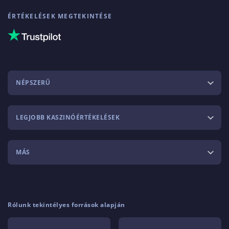
ÉRTÉKELÉSEK MEGTEKINTÉSE
NÉPSZERŰ
LEGJOBB KASZINÓÉRTÉKELÉSEK
MÁS
Rólunk tekintélyes források alapján