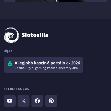
DÍJAK
A legjobb kaszinó portálok - 2026
Casino City's Igaming Pocket Directory által
FELIRATKOZÁS