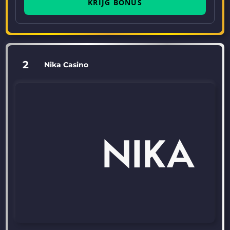
KRIJG BONUS
2
Nika Casino