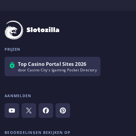
PRIJZEN
Top Casino Portal Sites 2026
door Casino City's Igaming Pocket Directory
AANMELDEN
BEOORDELINGEN BEKIJKEN OP