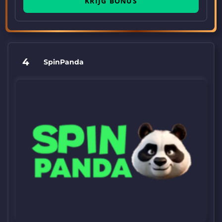
KRIJG BONUS
4
SpinPanda