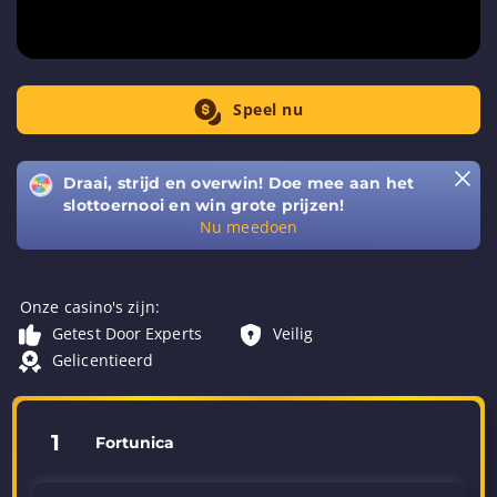
Speel nu
Draai, strijd en overwin! Doe mee aan het
slottoernooi en win grote prijzen!
Nu meedoen
Onze casino's zijn:
Getest Door Experts
Veilig
Gelicentieerd
1
Fortunica