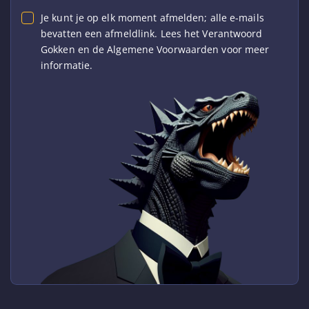
Je kunt je op elk moment afmelden; alle e-mails
bevatten een afmeldlink. Lees het Verantwoord
Gokken en de Algemene Voorwaarden voor meer
informatie.