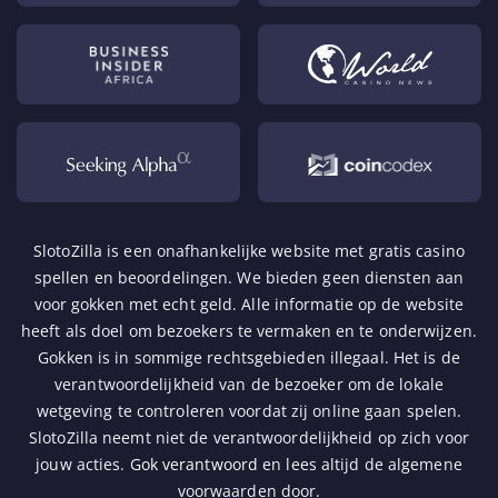
SlotoZilla is een onafhankelijke website met gratis casino
spellen en beoordelingen. We bieden geen diensten aan
voor gokken met echt geld. Alle informatie op de website
heeft als doel om bezoekers te vermaken en te onderwijzen.
Gokken is in sommige rechtsgebieden illegaal. Het is de
verantwoordelijkheid van de bezoeker om de lokale
wetgeving te controleren voordat zij online gaan spelen.
SlotoZilla neemt niet de verantwoordelijkheid op zich voor
jouw acties.
Gok verantwoord
en lees altijd de algemene
voorwaarden door.