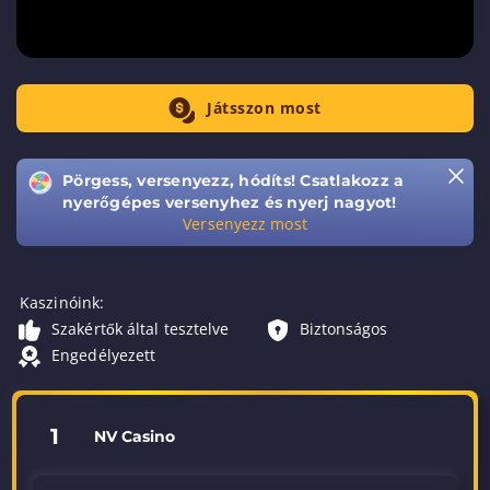
Játsszon most
Pörgess, versenyezz, hódíts! Csatlakozz a
nyerőgépes versenyhez és nyerj nagyot!
Versenyezz most
Kaszinóink:
Szakértők által tesztelve
Biztonságos
Engedélyezett
1
NV Casino