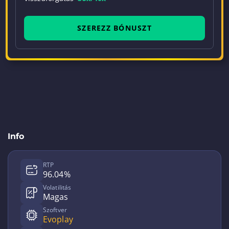
SZEREZZ BÓNUSZT
Info
RTP
96.04%
Volatilitás
Magas
Szoftver
Evoplay