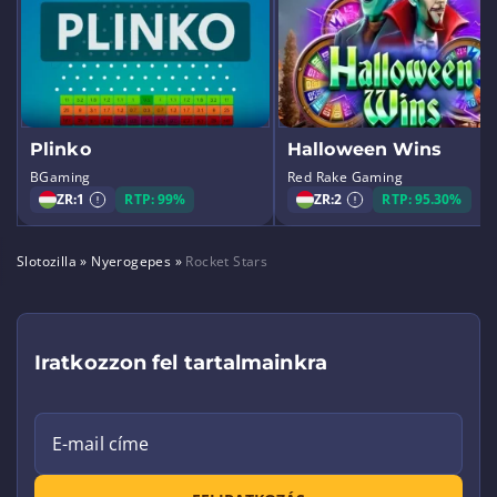
Plinko
Halloween Wins
BGaming
Red Rake Gaming
ZR:
1
RTP: 99%
ZR:
2
RTP: 95.30%
Slotozilla
»
Nyerogepes
»
Rocket Stars
Iratkozzon fel tartalmainkra
E-mail címe