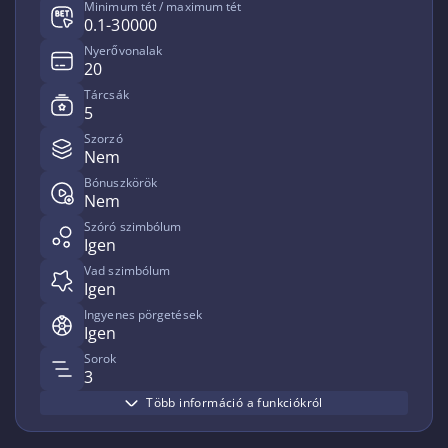
Minimum tét / maximum tét
0.1-30000
Nyerővonalak
20
Tárcsák
5
Szorzó
Nem
Bónuszkörök
Nem
Szóró szimbólum
Igen
Vad szimbólum
Igen
Ingyenes pörgetések
Igen
Sorok
3
Több információ a funkciókról